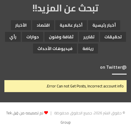
تبحث عن المزيد!!
أخبار رئيسية
أخبار عالمية
اقتصاد
الأخبار
تحقيقات
تقارير
ثقافة وفنون
حوارات
رأي
رياضة
فيديوهات الأحداث
@on Twitter
Error Can not Get Posts, Incorrect account info.
© حقوق النشر 2026، جميع الحقوق محفوظة |
تم تصميمه من قِبل Tek
Group