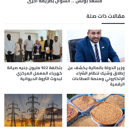
مسعد بولس ... السؤال بطريقة أٌخرى
2
.
.
ا
مقالات ذات صلة
2
ل
5
س
0
ؤ
)
ا
م
ل
ل
ب
ي
ط
و
ر
ن
ي
وزير الدولة بالمالية يكشف عن
بتكلفة 922 مليون جنيه صيانة
ر
ق
إطلاق وشيك لنظام الشراء
كهرباء المعمل المركزي
أ
الإلكتروني ومنصة العطاءات
لبحوث الثروة الحيوانية
ة
الرقمية
س
أٌ
م
خ
ا
ر
ش
ى
ي
ة
خ
ل