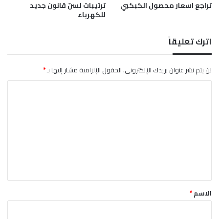
تراجع اسعار محصول الكبكبي
ترتيبات لسنّ قانون جديد
ا
للكهرباء
ل
(
6
اترك تعليقاً
)
أ
ش
لن يتم نشر عنوان بريدك الإلكتروني.
الحقول الإلزامية مشار إليها بـ
*
ه
ا
ر
ل
ت
ع
ل
ي
ق
*
الاسم
*