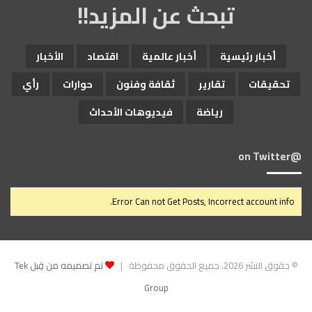
تبحث عن المزيد!!
أخبار رئيسية
أخبار عالمية
اقتصاد
الأخبار
تحقيقات
تقارير
ثقافة وفنون
حوارات
رأي
رياضة
فيديوهات الأحداث
@on Twitter
Error Can not Get Posts, Incorrect account info.
© حقوق النشر 2026، جميع الحقوق محفوظة |
تم تصميمه من قِبل Tek
Group