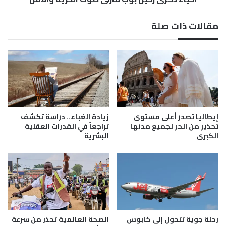
ح
ي
مقالات ذات صلة
ل
ب
و
ب
م
ا
ر
ل
ي
إيطاليا تصدر أعلى مستوى
زيادة الغباء.. دراسة تكشف
ص
تحذير من الحر لجميع مدنها
تراجعاً في القدرات العقلية
الكبرى
البشرية
و
ت
ا
ل
ح
ر
ي
ة
رحلة جوية تتحول إلى كابوس
الصحة العالمية تحذر من سرعة
و