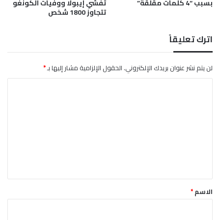
بسبب “4 كلمات مقلقة”
تفشي إيبولا ووفيات الكونغو
ا
تتجاوز 1800 شخص
ل
ا
م
اترك تعليقاً
ل
لن يتم نشر عنوان بريدك الإلكتروني.
الحقول الإلزامية مشار إليها بـ
*
ا
ل
ت
ع
ل
ي
ق
*
الاسم
*