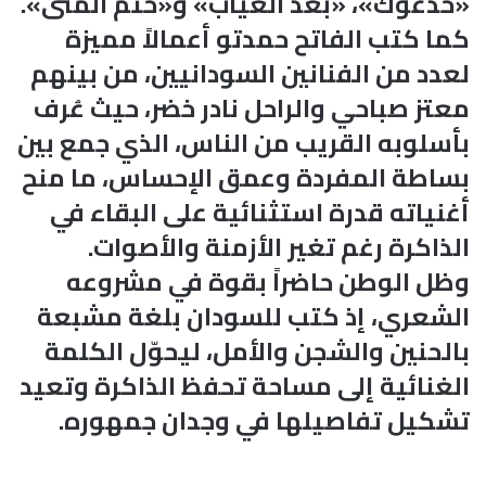
«خدعوك»، «بعد الغياب» و«ختم المنى».
كما كتب الفاتح حمدتو أعمالاً مميزة
لعدد من الفنانين السودانيين، من بينهم
معتز صباحي والراحل نادر خضر، حيث عُرف
بأسلوبه القريب من الناس، الذي جمع بين
بساطة المفردة وعمق الإحساس، ما منح
أغنياته قدرة استثنائية على البقاء في
الذاكرة رغم تغير الأزمنة والأصوات.
وظل الوطن حاضراً بقوة في مشروعه
الشعري، إذ كتب للسودان بلغة مشبعة
بالحنين والشجن والأمل، ليحوّل الكلمة
الغنائية إلى مساحة تحفظ الذاكرة وتعيد
تشكيل تفاصيلها في وجدان جمهوره.