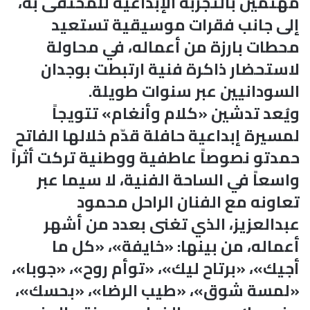
مهتمين بالتجربة الإبداعية للمحتفى به،
إلى جانب فقرات موسيقية تستعيد
محطات بارزة من أعماله، في محاولة
لاستحضار ذاكرة فنية ارتبطت بوجدان
السودانيين عبر سنوات طويلة.
ويُعد تدشين «كلام وأنغام» تتويجاً
لمسيرة إبداعية حافلة قدّم خلالها الفاتح
حمدتو نصوصاً عاطفية ووطنية تركت أثراً
واسعاً في الساحة الفنية، لا سيما عبر
تعاونه مع الفنان الراحل محمود
عبدالعزيز، الذي تغنى بعدد من أشهر
أعماله، من بينها: «خايفة»، «كل ما
أجيك»، «برتاح ليك»، «توأم روح»، «جوبا»،
«لمسة شوق»، «طيب الرضا»، «بحسك»،