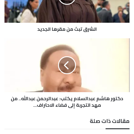
ت
ب
ث
م
الشرق تبث من مقرها الجديد
ن
م
ق
د
ر
ك
ه
ت
ا
و
ا
ر
ل
ه
ج
ا
د
ش
ي
م
د
دكتور هاشم عبدالسلام يكتب: عبدالرحمن عبدالله.. من
ع
ب
مهد التجربة إلى فضاء الاحتراف...
د
ا
مقالات ذات صلة
ل
س