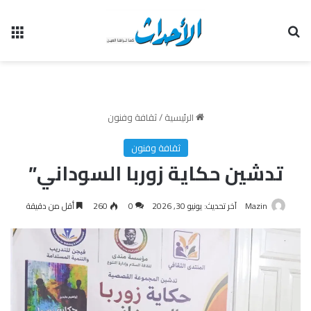
بحث عن
الق
الرئيسية
/
ثقافة وفنون
ثقافة وفنون
تدشين حكاية زوربا السوداني”
Mazin
آخر تحديث: يونيو 30, 2026
0
260
أقل من دقيقة