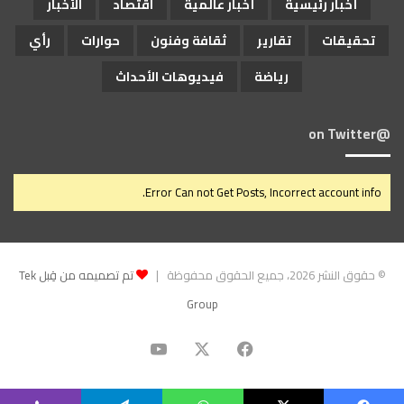
أخبار رئيسية
أخبار عالمية
اقتصاد
الأخبار
تحقيقات
تقارير
ثقافة وفنون
حوارات
رأي
رياضة
فيديوهات الأحداث
@on Twitter
Error Can not Get Posts, Incorrect account info.
© حقوق النشر 2026، جميع الحقوق محفوظة |
تم تصميمه من قِبل Tek
Group
‫X
فيسبوك
‫YouTube