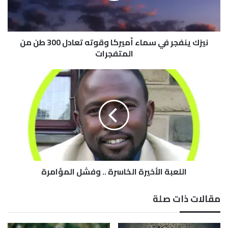
ف
ج
ر
نيزك ينفجر في سماء أميركا وقوته تعادل 300 طن من
ف
ي
المتفجرات
س
م
ا
ا
ل
ء
ل
أ
ع
م
ب
ي
ة
ر
ا
ك
ل
ا
أ
و
اللعبة الأخيرة الخاسرة .. وفشل المؤامرة
خ
ق
ي
و
ر
مقالات ذات صلة
ت
ة
ه
ا
ت
ل