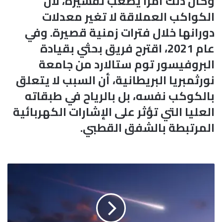
وكان ذلك أمراً يصعب تفسيره، لأن
الكواكب العملاقة لا تغير معدلات
دورانها خلال فترات زمنية قصيرة. وفي
عام 2021، اقترح فريق بحثي بقيادة
البروفيسور توم ستالارد من جامعة
نورثمبريا البريطانية، أن السبب لا يتعلق
بالكوكب نفسه، بل بالرياح في طبقاته
العليا التي تؤثر على الإشارات الكهربائية
المرتبطة بالشفق القطبي.
ن
ي
ز
ك
ي
ن