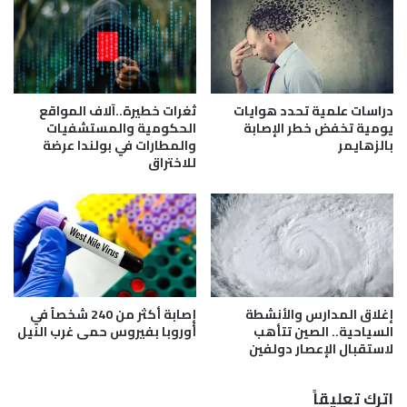
ع
خ
ا
ا
د
س
ل
ر
3
ة
0
.
دراسات علمية تحدد هوايات
ثغرات خطيرة..آلاف المواقع
0
.
يومية تخفض خطر الإصابة
الحكومية والمستشفيات
ط
بالزهايمر
والمطارات في بولندا عرضة
و
للاختراق
ن
ف
م
ش
ن
ل
ا
ا
ل
ل
م
م
ت
ؤ
ف
ا
إغلاق المدارس والأنشطة
إصابة أكثر من 240 شخصاً في
ج
م
السياحية.. الصين تتأهب
أوروبا بفيروس حمى غرب النيل
ر
ر
لاستقبال الإعصار دولفين
ا
ة
ت
اترك تعليقاً