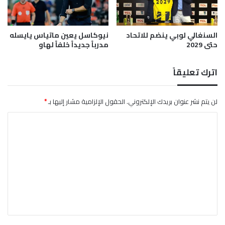
ه
م
السنغالي لوبي ينضم للاتحاد
نيوكاسل يعين ماتياس يايسله
حتى 2029
مدرباً جديداً خلفاً لهاو
اترك تعليقاً
لن يتم نشر عنوان بريدك الإلكتروني.
الحقول الإلزامية مشار إليها بـ
*
ا
ل
ت
ع
ل
ي
ق