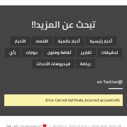
تبحث عن المزيد!!
أخبار رئيسية
أخبار عالمية
اقتصاد
الأخبار
تحقيقات
تقارير
ثقافة وفنون
حوارات
رأي
رياضة
فيديوهات الأحداث
@on Twitter
Error Can not Get Posts, Incorrect account info.
© حقوق النشر 2026، جميع الحقوق محفوظة |
تم تصميمه من قِبل Tek