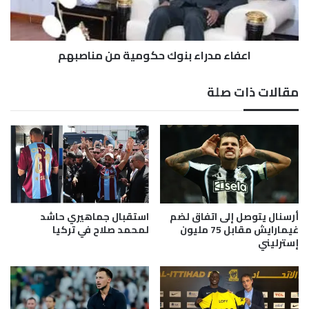
د
ر
ا
اعفاء مدراء بنوك حكومية من مناصبهم
ء
ب
ن
مقالات ذات صلة
و
ك
ح
ك
و
م
ي
ة
م
أرسنال يتوصل إلى اتفاق لضم
استقبال جماهيري حاشد
ن
غيمارايش مقابل 75 مليون
لمحمد صلاح في تركيا
إسترليني
م
ن
ا
ص
ب