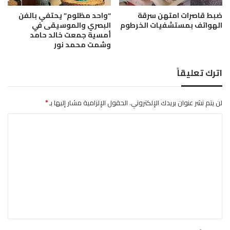
م
ضبط قاصرات امتهن سرقة
“واحد مظلوم” يحتفي بالفن
و
الهواتف بمستشفيات الخرطوم
البصري والموسيقى في
س
أمسية جمعت خالد حامد
ي
وشمت محمد نور
ق
ى
ر
اترك تعليقاً
و
ح
ه
لن يتم نشر عنوان بريدك الإلكتروني.
الحقول الإلزامية مشار إليها بـ
*
ا
ا
و
ط
ل
ا
ت
ب
ع
ع
ه
ل
ا
ي
ا
ل
ق
إ
*