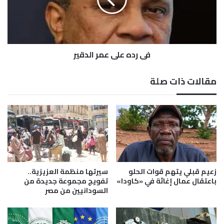
)
ه
م
ع
د
ل
ن
ى
ي
ع
اً
في رده على عمر الدقير
م
ب
ر
ج
ا
مقالات ذات صلة
ب
ل
ل
د
م
ق
و
ي
ي
ر
ة
زعيم قبلي يتهم قوات الحلو
سيرتها منظمة العزيزية..
باعتقال عمال إغاثة في «كاودا»
تفويج مجموعة جديدة من
السودانيين من مصر