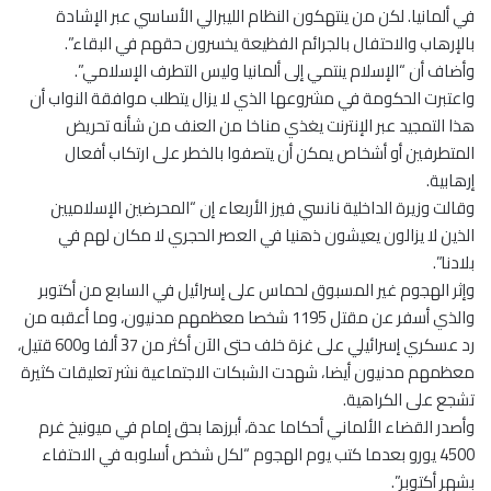
في ألمانيا. لكن من ينتهكون النظام الليبرالي الأساسي عبر الإشادة
بالإرهاب والاحتفال بالجرائم الفظيعة يخسرون حقهم في البقاء”.
وأضاف أن “الإسلام ينتمي إلى ألمانيا وليس التطرف الإسلامي”.
واعتبرت الحكومة في مشروعها الذي لا يزال يتطلب موافقة النواب أن
هذا التمجيد عبر الإنترنت يغذي مناخا من العنف من شأنه تحريض
المتطرفين أو أشخاص يمكن أن يتصفوا بالخطر على ارتكاب أفعال
إرهابية.
وقالت وزيرة الداخلية نانسي فيرز الأربعاء إن “المحرضين الإسلاميين
الذين لا يزالون يعيشون ذهنيا في العصر الحجري لا مكان لهم في
بلادنا”.
وإثر الهجوم غير المسبوق لحماس على إسرائيل في السابع من أكتوبر
والذي أسفر عن مقتل 1195 شخصا معظمهم مدنيون، وما أعقبه من
رد عسكري إسرائيلي على غزة خلف حتى الآن أكثر من 37 ألفا و600 قتيل،
معظمهم مدنيون أيضا، شهدت الشبكات الاجتماعية نشر تعليقات كثيرة
تشجع على الكراهية.
وأصدر القضاء الألماني أحكاما عدة، أبرزها بحق إمام في ميونيخ غرم
4500 يورو بعدما كتب يوم الهجوم “لكل شخص أسلوبه في الاحتفاء
بشهر أكتوبر”.