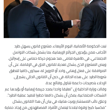
تبنت الحكومة الألمانية، اليوم الأربعاء، مشروع قانون يسهل طرد
الأجانب ممن يؤيدون الجرائم الإرهابية، بما يشمل شبكات التواصل
الاجتماعي، في ظاهرة تتنامى منذ هجوم حركة حماس على إسرائيل.
وينص المشروع الذي يشكل تعديلا لقانون الحق في الإقامة، على أن
الموافقة على فعل إرهابي واحد أو الترويج له، سيكون كافيا لتنطبق
شروط الطرد على هذه الحالة، في حين أن القانون الحالي يشير إلى
الإدلاء بتصريحات داعمة تتناول وقائع عدة.
وقالت وزارة الداخلية إن “تعليقا واحدا يمجد جريمة إرهابية أو يؤيدها عبر
الشبكات الاجتماعية، يمكن أن يشكل دافعا خطيرا لتنفيذ عملية الطرد”.
وعلق نائب المستشار روبرت هابيك في بيان أن هذا القانون يشكل
“مكسبا كبيرا وقوة لبلادنا ليتمكن الأفراد المضطهدون من إيجاد حماية