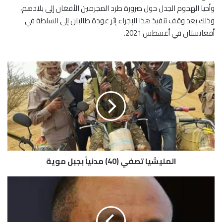
وأحيا الهجوم الجدل حول ضرورة طرد المجرمين الأفغان إلى بلادهم،
وذلك بعد وقف تنفيذ هذا الإجراء إثر عودة طالبان إلى السلطة في
أفغانستان في أغسطس 2021.
ا
ل
م
ل
ي
ش
ي
ا
ت
المليشيا تصفي (40) مدنياً بجبل موية
ص
ف
ي
ف
(
ي
4
ر
0
د