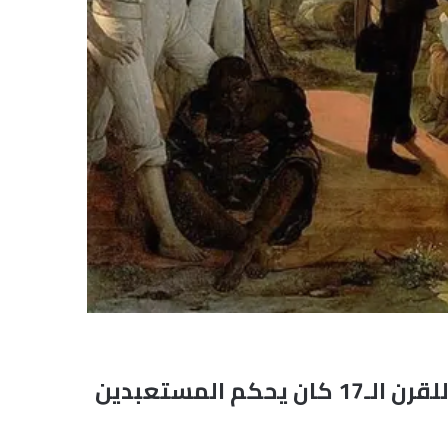
صوت مجلس النواب الفرنسي، الخميس، لصالح مشروع قانون لإلغاء قانون يعود للقرن الـ17 كان يحكم المستعبدين