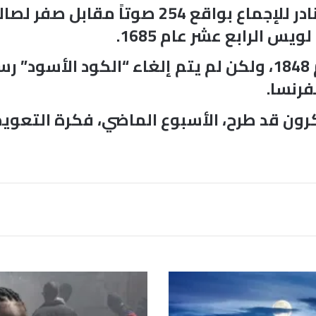
وصوتت الجمعية العامة في مظهر نادر للإجماع 
 الرابع عشر عام 1685.
وكانت فرنسا قد ألغت العبودية عام 1848، ولكن لم يتم إلغا
فرنسا.
رون قد طرح، الأسبوع الماضي، فكرة التعوي
م
أ
س