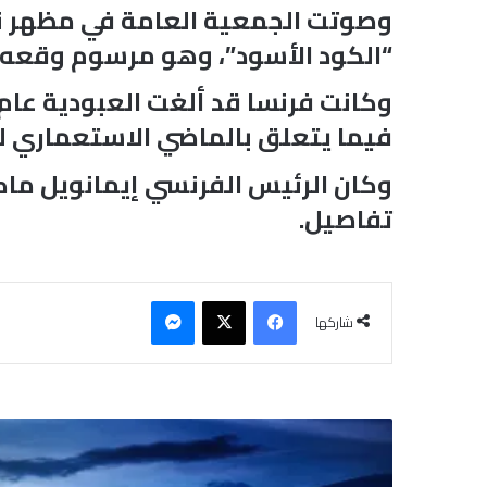
“الكود الأسود”، وهو مرسوم وقعه لويس
فيما يتعلق بالماضي الاستعماري ل
وكان الرئيس الفرنسي إيمانويل ماك
تفاصيل.
فيسبوك
‫X
ماسنجر
شاركها
ا
ل
ق