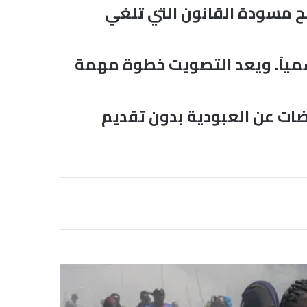
بواقع 254 صوتاً مقابل صفر لصالح مسودة القانون التي تلغي
ء “الكود الأسود” رسمياً. ويعد التصويت خطوة مهمة
ضات عن العبودية بدون تقديم