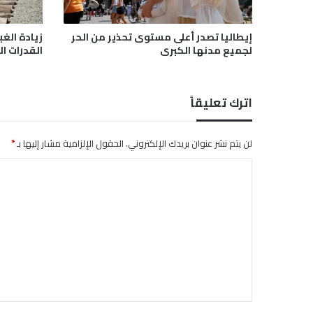
ف
ل
ك
إيطاليا تصدر أعلى مستوى تحذير من الحر
زيادة الغب
ي
لجميع مدنها الكبرى
القدرات ال
ة
ن
ا
اترك تعليقاً
د
ر
ة
لن يتم نشر عنوان بريدك الإلكتروني.
الحقول الإلزامية مشار إليها بـ
*
م
ط
ا
ل
ل
ع
ا
ت
ل
ع
أ
س
ل
ب
ي
و
ق
ع