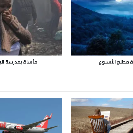
ا
ة
ب
م
د
ر
س
ة
ا
ل
رة مطلع الأسبوع
مأساة بمدرسة البنات.. 16 قتيلاً و73 جريحاً بح
ب
ن
ا
ت
.
.
1
6
ق
ت
ي