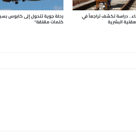
ل
اً
و
اء.. دراسة تكشف تراجعاً في
7
عقلية البشرية
كلمات مقلقة”
3
ج
ر
ي
ح
اً
ب
ح
ر
ي
ق
ف
ي
ك
ي
ن
ي
ا