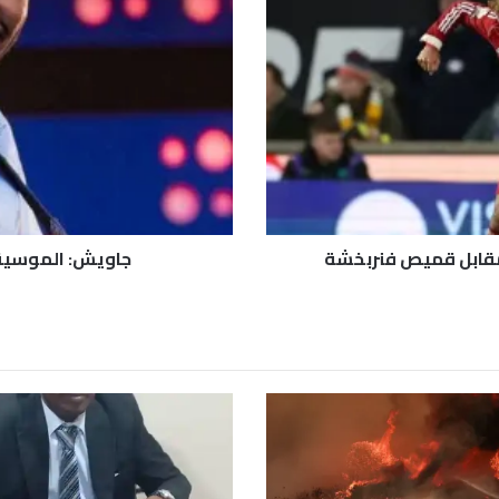
و
ي
ش
:
ا
ل
م
و
س
ي
ق
جاويش: الموسيق
ى
ق
ا
د
ر
ة
ع
ل
ى
م