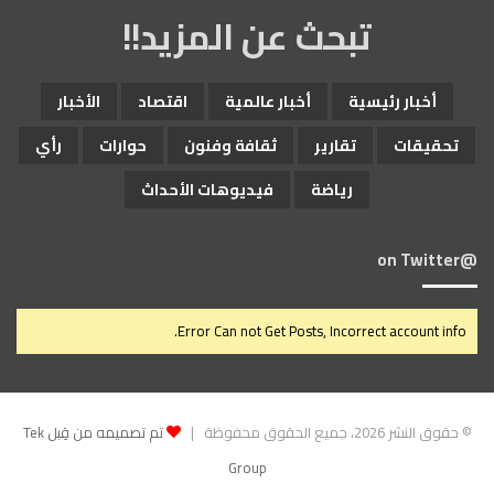
تبحث عن المزيد!!
أخبار رئيسية
أخبار عالمية
اقتصاد
الأخبار
تحقيقات
تقارير
ثقافة وفنون
حوارات
رأي
رياضة
فيديوهات الأحداث
@on Twitter
Error Can not Get Posts, Incorrect account info.
© حقوق النشر 2026، جميع الحقوق محفوظة |
تم تصميمه من قِبل Tek
Group