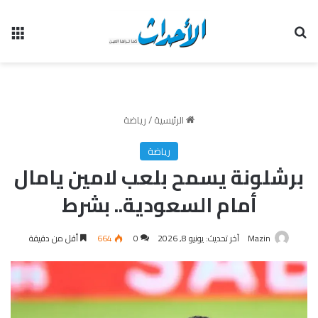
بحث عن
الق
الرئيسية
/
رياضة
رياضة
برشلونة يسمح بلعب لامين يامال
أمام السعودية.. بشرط
Mazin
آخر تحديث: يونيو 8, 2026
0
664
أقل من دقيقة