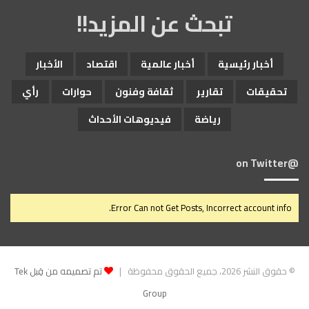
تبحث عن المزيد!!
أخبار رئيسية
أخبار عالمية
اقتصاد
الأخبار
تحقيقات
تقارير
ثقافة وفنون
حوارات
رأي
رياضة
فيديوهات الأحداث
@on Twitter
Error Can not Get Posts, Incorrect account info.
© حقوق النشر 2026، جميع الحقوق محفوظة |
تم تصميمه من قِبل Tek
Group