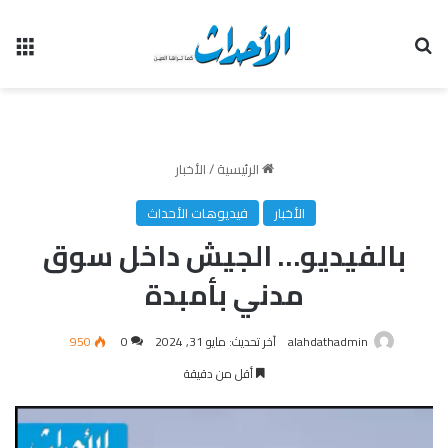
بحث عن
الق
الرئيسية
/
الأخبار
الأخبار
فيديوهات الأحداث
بالفيديو… الجيش داخل سوق
مدني بأمبدة
alahdathadmin
آخر تحديث: مايو 31, 2024
0
950
أقل من دقيقة