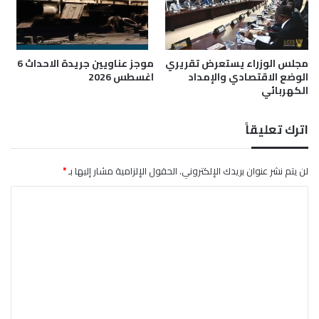
أ
ن
م
ل
ر
ل
ي
ش
ك
مجلس الوزراء يستعرض تقريري
موجز عناويين جريدة الاحداث 6
ر
الوضع الاقتصادي والإمداد
اغسطس 2026
ا
ك
الكهربائي
ا
ت
اترك تعليقاً
لن يتم نشر عنوان بريدك الإلكتروني.
الحقول الإلزامية مشار إليها بـ
*
ا
ل
ت
ع
ل
ي