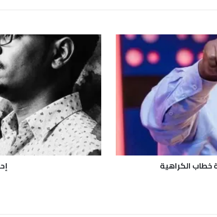
إ
ح
ي
ا
ء
ذ
ك
ر
ى
ا
ل
ج
ز
خطاب الكراهية
إحي
ا
ر
ب
ا
ل