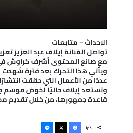
الاحداث – متابعات
تواصل الفنانة إيلاف عبد العزيز تعز
مع صانع المحتوى أشرف كراوش في ك
ويأتي هذا التحرك بعد فترة شهدت ع
عددًا من الأعمال التي حققت انتشارً
وتستعد إيلاف حاليًا لخوض موسم جد
قاعدة جمهورها، من خلال تقديم مح
فيسبوك
‫X
ماسنجر
شاركها