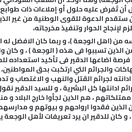
 أن تُفرض عليه حلول أو إملاءات ذات طوابع 
ن ستقدم الدعوة للقوى الوطنية من غير الذ
م لإنجاح الحوار وتنفيذ مخرجاته،
ه من (اهل الوجعة )، و ربما كان الافضل له 
لذين تسببوا فى هذه ( الوجعة ) ، و كان واجب
نت فرصة اضاعها الدقير فى تأكيد استعداده ل
اكات والجرائم التي ارتكبت بحق المواطنين
ادانته لجرائم القتل والنهب و الاغتصاب و تدم
ئم ادانتها كل البشرية ، و للسيد الدقير نق
كاتهم ، هم الذين لجأوا خارج البلاد و منه
دان الذين فقدوا ارواحهم و بيوتهم و مدارس
 ، و كان للدقير ان يرد تعريفات لأهل الوجعة