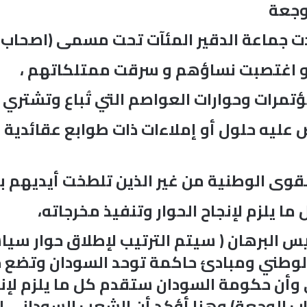
وجعة
دت جماعة الدقير المئآت تحت مسمى (اصحاب
و اغتصبت نساؤهم و سرقت ممتلكاتهم ،
تمرات وحوارات العواصم التي تُباع وتشتري ،
 عليه حلول أو إملاءات ذات طوابع عقائدية أ
قوى الوطنية من غير الذين تلطخت أيديهم 
ا يلزم لإنجاح الحوار وتنفيذ مخرجاته،
س البرهان ( سيتم الترتيب لإطلاق حوار س
وطني ومبادئ حاكمة توحد السودان وتضع حد 
وأن حكومة السودان ستقدم كل ما يلزم لإنج
 الوجعة) وهنا أؤكد أن الشعب السوداني لن