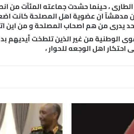
وع الطارى ، حينما حشدت جماعته المئآت من 
كن مدهشآ ان عضوية اهل المصلحة كانت اض
احد يدرى من هم اصحاب المصلحة و من اين اتو
 الوطنية من غير الذين تلطخت أيديهم بدم
 احتكار اهل الوجعه للحوار ،
ا
ل
ب
ر
ه