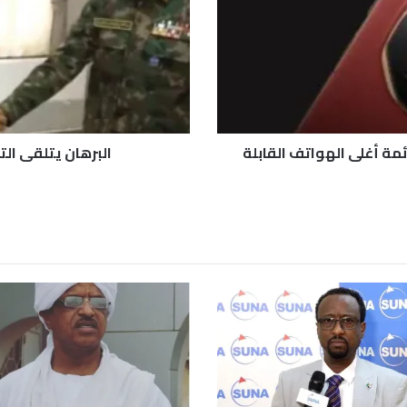
ا
ن
ي
ت
ل
ق
ى
ا
مة أغلى الهواتف القابلة
البرهان يتلقى ال
ل
ت
ه
ا
ن
ي
م
ن
م
ح
ا
ف
ظ