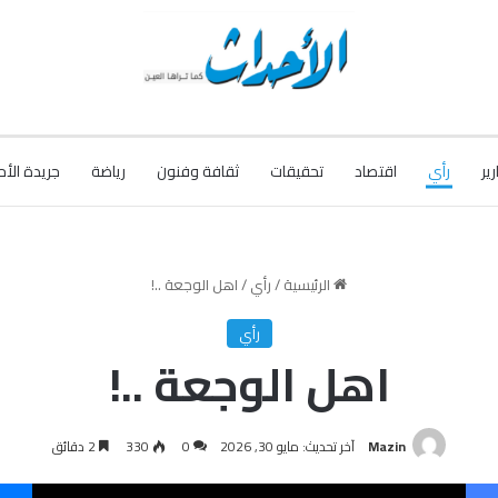
رير
رأي
اقتصاد
تحقيقات
ثقافة وفنون
رياضة
جريدة الأح
الرئيسية
/
رأي
/
اهل الوجعة ..!
رأي
اهل الوجعة ..!
Mazin
آخر تحديث: مايو 30, 2026
0
330
2 دقائق
فيسبوك
‫X