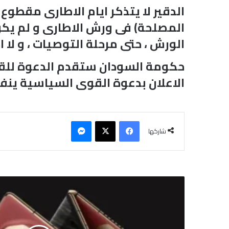
الدقير لا يتذكر ايام الاطارى مقط
المصلحة) فى ورش الاطارى و لم ي
الورش ، حتى مرحلة التوصيات ، و لا 
حكومة السودان ستقدم الدعوة للقوى
الاعلان بدعوة القوى السياسية ينفى
فيسبوك
‫X
ماسنجر
شاركها
ب
ج
ل
د
ا