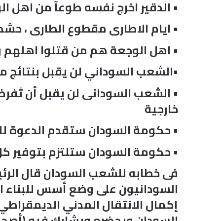
• الدقير اخرج نفسه طوعآ من اهل ال
• ايام الاطارى مقطوع الطارى ، حش
• اهل الوجعة هم من قتلوا اهلهم 
•الشعب السوداني لن يقبل بنتائج مؤ
• الشعب السودانى لن يقبل أن تُفرض
خارجية
• حكومة السودان ستقدم الدعوة لل
• حكومة السودان ستلتزم بتوفير كل م
فى خطابه للشعب السودان قال الرئي
السودانيون على وضع أسس للبناء ال
إكمال الانتقال المدني الديمقراطي 
السودان ويحضره ويشارك فيه (أصحاب