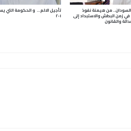
ب
ن
سودان.. من هيمنة نفوذ
تأجيل الالم… و الحكومة التي ي
ك
ي زمن البطش والاستبداد إلى
١-٢
ا
دالة والقانون
ل
س
و
د
ا
ن
ا
ل
م
ر
ك
ز
ى