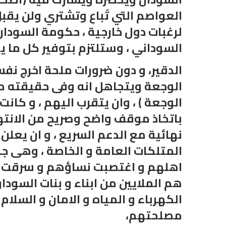
العواصم التي تُباع وتشتري ولن يقبل
لرغبات دول خارجية ، حكومة السودا
السوداني ، وستلتزم بتوفير كل ما يلز
الدقير، و دون ضرورات ملحة اخرج نفس
الوجعة ويتجاهل انه وفى حقيقته من ا
الوجعة ) ، وان يتقرب اليهم ، و كا
باتخاذ موقف واضح وصريح من الانته
نهائية مع الدعم السريع ، و ان يعلن 
المتلكات العامة و الخاصة ، وهى جرا
اهلهم و اغتصبت نساؤهم و سرقت ممتل
هم الملايين من ابناء و بنات السو
الكهرباء و المياه و الامان و السلام
مصلحتهم،