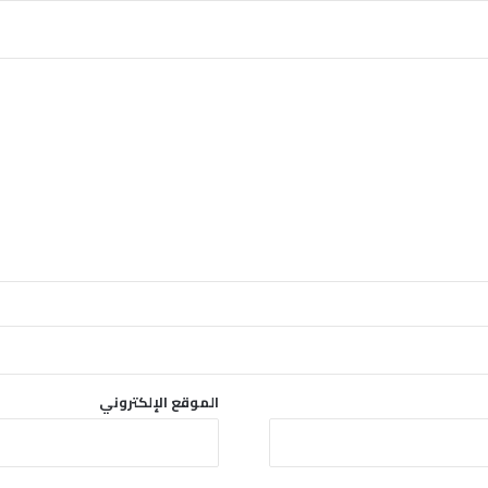
ا
م
ف
ا
ج
ئ
ا
الموقع الإلكتروني