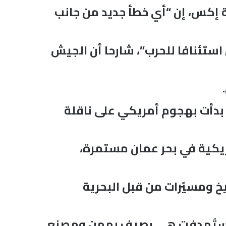
ة إكس، إن “أي خطأ جديد من جانب
ستئنافا للحرب”، شارحا أن الجيش
 بدأت بهجوم أمريكي على ناقلة
مريكية في بحر عمان مستمرة،
 لهجوم بصواريخ ومسيّرات من قبل البحرية
ي استُهدفت هي رصيف بهمن ومصنع