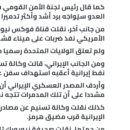
كما قال رئيس لجنة الأمن القومي في
العدو سيُواجَه برد أشد وأكثر تدميرا
من جانب آخر، نقلت قناة فوكس نيوز
الأمريكي نفذ ضربات على ميناء قشم 
ولم تعلق الولايات المتحدة رسميا ح
ومن الجانب الإيراني، قالت وكالة ت
نفط إيرانية أعقبه استهداف سفن ع
وأردف المصدر العسكري الإيراني أن 
مشددا على أن تلك المدمرات تتجه نح
الإيرانية قرب مضيق هرمز.
من جهتها، نقلت صحيفة نيويورك تا