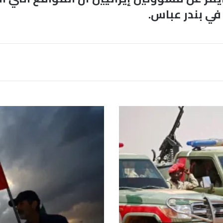
ي بندر عباس.
م
س
ؤ
و
ل
إ
ي
ر
ا
ن
ي