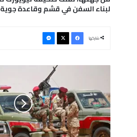
لبناء السفن في قشم وقاعدة جوية ف
فيسبوك
‫X
ماسنجر
شاركها
س
ي
ا
ر
ا
ت
ا
ل
م
ل
ي