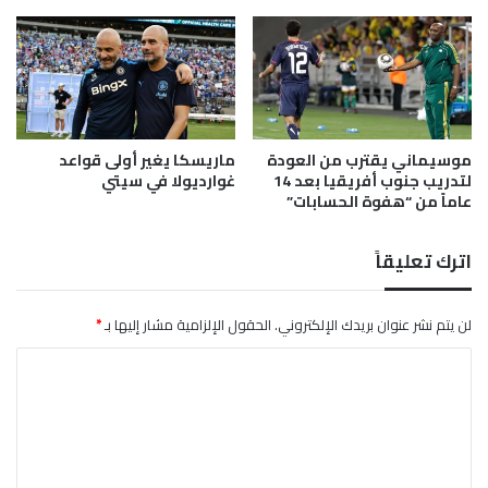
ي
ر
ل
ي
ا
ي
ت
ن
ح
إ
ا
ل
د
موسيماني يقترب من العودة
ماريسكا يغير أولى قواعد
ى
ا
لتدريب جنوب أفريقيا بعد 14
غوارديولا في سيتي
ا
ل
عاماً من “هفوة الحسابات”
ل
ك
ع
ر
و
ة
اترك تعليقاً
د
ا
ة
ل
س
لن يتم نشر عنوان بريدك الإلكتروني.
الحقول الإلزامية مشار إليها بـ
*
و
ا
د
ا
ل
ن
ت
ي
ع