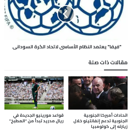
ن
ي
ي
ف
ن
ا
ا
"
ل
ي
ه
ع
ج
ت
ر
"فيفا" يعتمد النظام الأساسي لاتحاد الكرة السوداني
م
ة
د
و
ا
مقالات ذات صلة
ق
ل
ب
ن
ر
ظ
ص
ا
ت
م
د
ا
ف
ل
ع
أ
ا
س
اتحادات أميركا الجنوبية
قواعد مورينيو الجديدة في
ل
ا
الجنوبية تدعم إنفانتينو خلال
ريال مدريد تبدأ من “المطبخ”
س
زيارته إلى كولومبيا
س
و