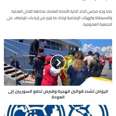
كما وجه مجلس اتحاد الكرة الأمانة العامة، مخاطبة اللجان العدلية
والمستقلة والهيئات الإنتخابية لإتخاذ ما يلزم من إجراءات للإشراف على
الجمعية العمومية.
ا
ل
ي
و
ن
ا
ن
ت
ش
اليونان تشدد قوانين الهجرة وقبرص تدفع السوريين إلى
د
د
العودة
ق
و
"
ا
ف