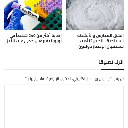
ع
ا
ئ
د
ي
ن
إغلاق المدارس والأنشطة
إصابة أكثر من 240 شخصاً في
و
السياحية.. الصين تتأهب
أوروبا بفيروس حمى غرب النيل
ا
لاستقبال الإعصار دولفين
ل
ل
ا
اترك تعليقاً
ج
ئ
ي
لن يتم نشر عنوان بريدك الإلكتروني.
الحقول الإلزامية مشار إليها بـ
*
ن
ا
م
ن
ل
ا
ت
ل
ج
ع
ن
ل
و