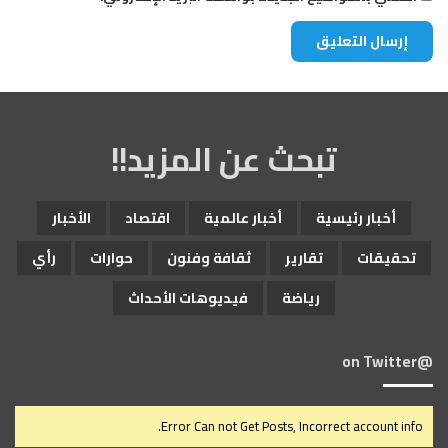
تبحث عن المزيد!!
أخبار رئيسية
أخبار عالمية
اقتصاد
الأخبار
تحقيقات
تقارير
ثقافة وفنون
حوارات
رأي
رياضة
فيديوهات الأحداث
@on Twitter
Error Can not Get Posts, Incorrect account info.