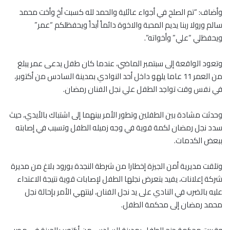
وأضاف: “تم الصلح في أجواء عائلية والحمد لله كسبت أخ وأخت محمد
سالم ورولا ربنا يديم المحبة والاخوة دائماً أبداً ويحفظلكم “عمر”
ويحفظلي “علي” وأخواته”.
وتعود الواقعة إلى سبتمبر الماضي، عندما كان طفل يدعى عمر يبلغ
من العمر 11 عاما يلهو داخل أحد النوادي بمدينة السادس من أكتوبر،
في نفس وقت تواجد الطفل علي نجل الفنان رمضان.
وحدثت مشادة بين الطفلين وتطور الأمر بينهما إلى اشتباك بالأيدي، حيث
سدد نجل رمضان لكمة قوية في وجه زميله الطفل وتسبب في إصابته
ببعض الكدمات.
وتلقت مديرية أمن الجيزة إخطارا من شرطة النجدة بورود بلاغ من مديرة
شركة إعلانات، يفيد بتعرض نجلها الطفل لإصابات قوية نتيجة الاعتداء
عليه بالضرب في النادي على يد نجل الفنان، لينتهي الأمر بإحالة نجل
محمد رمضان إلى محكمة الطفل.