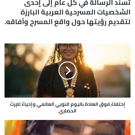
تُسند الرسالة في كل عام إلى إحدى
الشخصيات المسرحية العربية البارزة
لتقديم رؤيتها حول واقع المسرح وآفاقه.
إ
ح
ت
ف
ا
ءٌ
ف
و
ق
إحتفاءٌ فوق العادة باليوم النوبي العالمي وإحياءٌ للإرث
ا
ل
الحضاري
ع
ا
ل
د
ب