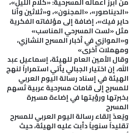
من أبرز أعماله المسرحية: «كلام الليل»،
«الديناصور»، «المجنون»، و«ثلاثين وأنا
حاير فيك»، إضافة إلى مؤلفاته الفكرية
مثل «لست المسرحي المناسب»
و«الموازي في أخبار المسرح النشازي،
ومهملات أخرى»
وقال الأمين العام للهيئة، إسماعيل عبد
الله، إن اختيار الجبالي يأتي استمراراً لنهج
الهيئة في إسناد رسالة اليوم العربي
للمسرح إلى قامات مسرحية عربية تُسهم
بخبرتها ورؤيتها في إضاءة مسيرة
المسرح
ويُعدّ إلقاء رسالة اليوم العربي للمسرح
تقليداً سنوياً دأبت عليه الهيئة، حيث