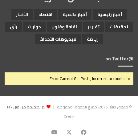
أخبار رئيسية
أخبار عالمية
اقتصاد
الأخبار
تحقيقات
تقارير
ثقافة وفنون
حوارات
رأي
رياضة
فيديوهات الأحداث
@on Twitter
Error Can not Get Posts, Incorrect account info.
© حقوق النشر 2026، جميع الحقوق محفوظة |
تم تصميمه من قِبل Tek
Group
‫X
فيسبوك
‫YouTube