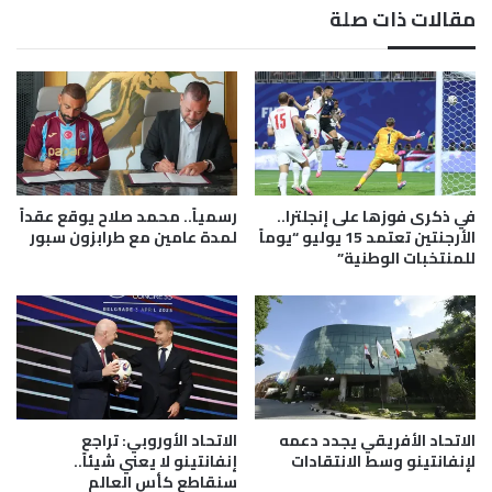
ق
ك
مقالات ذات صلة
ه
و
ر
ن
م
ف
ز
د
ي
ر
ع
ا
ا
ل
د
ي
ل
ة
في ذكرى فوزها على إنجلترا..
رسمياً.. محمد صلاح يوقع عقداً
ا
"
الأرجنتين تعتمد 15 يوليو “يوماً
لمدة عامين مع طرابزون سبور
ل
.
للمنتخبات الوطنية”
ق
.
ن
ل
ب
ق
ل
ا
ة
ء
ا
س
ل
ا
ن
الاتحاد الأفريقي يجدد دعمه
الاتحاد الأوروبي: تراجع
خ
لإنفانتينو وسط الانتقادات
إنفانتينو لا يعني شيئاً..
و
ن
سنقاطع كأس العالم
و
ب