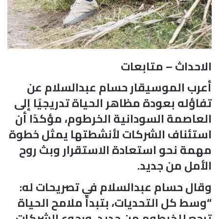
الاحداث – متابعات
أعرب الموسيقار حسام عبدالسلام عن
تفاؤله بعودة مظاهر الحياة تدريجيًا إلى
العاصمة السودانية الخرطوم، مؤكدًا أن
استئناف الشركات لأنشطتها يمثل خطوة
مهمة نحو استعادة الاستقرار وبث روح
الأمل من جديد.
وقال حسام عبدالسلام في تصريحات له:
“وسط كل التحديات، بتبدأ ملامح الحياة
ترجع للخرطوم من جديد، ورجوع الشركات