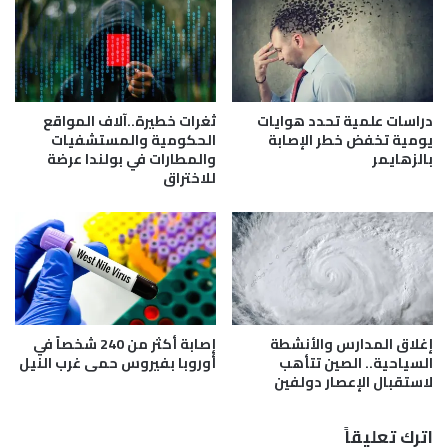
ل
د
ا
ي
ل
ا
ش
.
ع
.
ر
أ
دراسات علمية تحدد هوايات
ثغرات خطيرة..آلاف المواقع
إ
ح
يومية تخفض خطر الإصابة
الحكومية والمستشفيات
ل
م
بالزهايمر
والمطارات في بولندا عرضة
ى
للاختراق
د
م
ف
و
ه
ق
م
ف
ي
أ
ي
خ
ع
ل
و
إغلاق المدارس والأنشطة
إصابة أكثر من 240 شخصاً في
ا
د
السياحية.. الصين تتأهب
أوروبا بفيروس حمى غرب النيل
ق
ل
لاستقبال الإعصار دولفين
ي
ل
س
ي
اترك تعليقاً