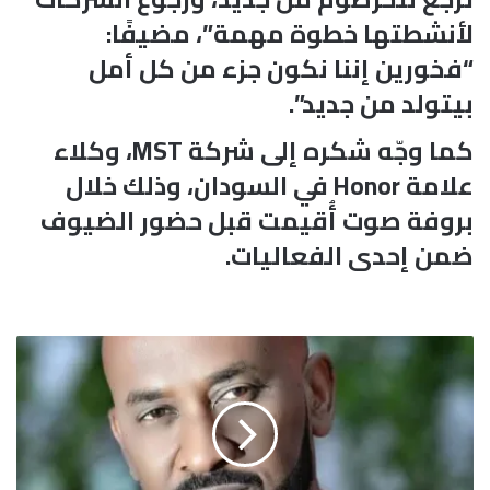
لأنشطتها خطوة مهمة”، مضيفًا:
“فخورين إننا نكون جزء من كل أمل
بيتولد من جديد”.
كما وجّه شكره إلى شركة MST، وكلاء
علامة Honor في السودان، وذلك خلال
بروفة صوت أُقيمت قبل حضور الضيوف
ضمن إحدى الفعاليات.
أ
ح
م
د
ا
ل
ب