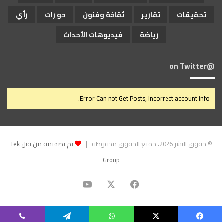
تحقيقات
تقارير
ثقافة وفنون
حوارات
رأي
رياضة
فيديوهات الأحداث
@on Twitter
Error Can not Get Posts, Incorrect account info.
© حقوق النشر 2026، جميع الحقوق محفوظة |
تم تصميمه من قِبل Tek
Group
‫X
فيسبوك
‫YouTube