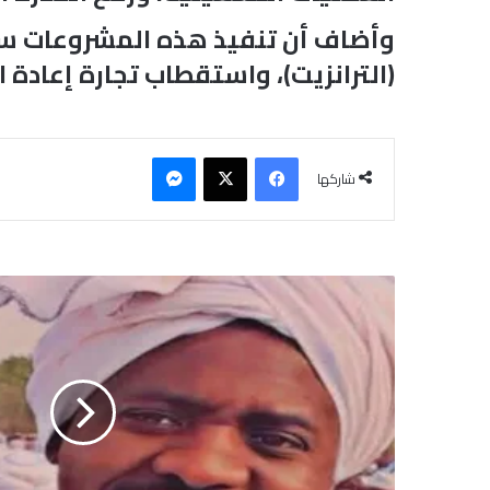
وأضاف أن تنفيذ هذه المشروعات سيك
(الترانزيت)، واستقطاب تجارة إعادة
فيسبوك
‫X
ماسنجر
شاركها
و
ف
ا
ة
م
ع
ت
ق
ل