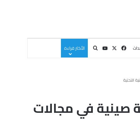
‫X
فيسبوك
‫YouTube
بحث عن
داث
الأكثر قراءة
ة التحتية
 صينية في مجالات