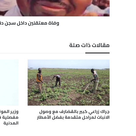
ي
ن
د
ا
وفاة معتقلين داخل سجن د
خ
ل
س
مقالات ذات صلة
ج
ن
د
ق
ر
ي
س
حٍراك زراعي كبير بالقضارف مع وصول
وزير المو
الانبات لمراحل متقدمة بفضل الأمطار
مفصلية ف
المدنية