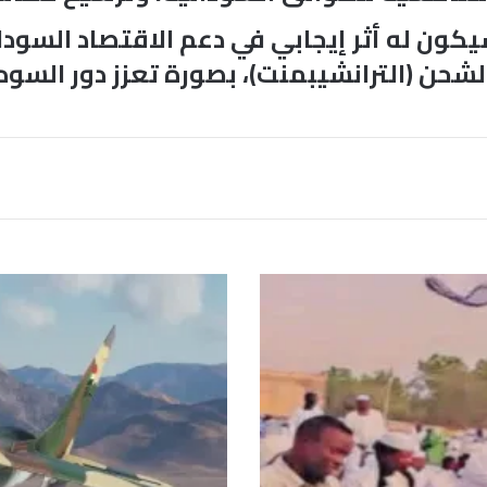
ون له أثر إيجابي في دعم الاقتصاد السودان
 الشحن (الترانشيبمنت)، بصورة تعزز دور الس
م
ع
إ
ق
ت
ر
ا
ب
ا