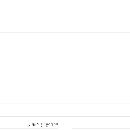
ل
ت
ا
ل
م
ل
ي
ش
ي
ا
و
ا
ل
ي
غ
ر
ب
د
ا
ر
الموقع الإلكتروني
ف