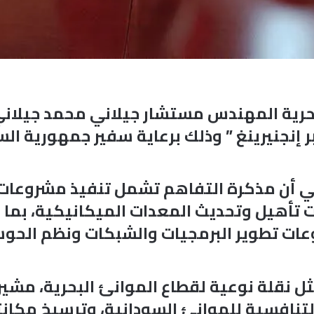
بحرية المهندس مستشار جيلاني محمد جيلاني،
 إنجنيرينغ ” وذلك برعاية سفير جمهورية ال
ي أن مذكرة التفاهم تشمل تنفيذ مشروعات ا
 تأهيل وتحديث المعدات الميكانيكية، بما 
عات تطوير البرمجيات والشبكات ونظم الحو
 نقلة نوعية لقطاع الموانئ البحرية، مشير
لتنافسية للموانئ السودانية، وترسيخ مكانته