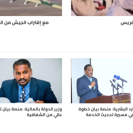
ل
ج
ي
ش
قريس
مع إقتراب الجيش من الج
م
ن
ا
ل
ج
ن
ي
ن
ة
.
.
ك
ي
ف
ارد البشرية: منصة بيان خطوة
وزير الدولة بالمالية: منصة بيان ت
ا
ي مسيرة تحديث الخدمة
عالي من الشفافية
غ
ت
ا