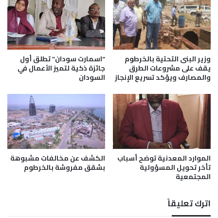
ا
و
د
د
ة
ا
ت
ن
أ
ت
ه
ع
وزير البنى التحتية بالخرطوم
“اسمارت سودان” تطلق أول
ي
ا
يقف على مشروعات الطرق
جائزة ذكية لتميز الأعمال في
ل
والمصارف ويؤكد تسريع الإنجاز
السودان
و
و
د
ت
ا
ط
ل
و
ا
ي
ن
ر
خ
ق
ف
الموارد المعدنية توضح أسباب
الكشف عن مخالفات مشبوهة
ط
ا
تأخر تحويل المسؤولية
بشقق مفروشة بالخرطوم
ا
ض
المجتمعية
ع
م
ا
ج
ل
د
اترك تعليقاً
ك
د