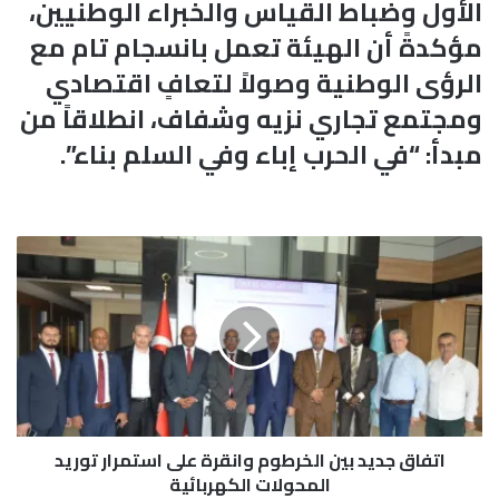
الأول وضباط القياس والخبراء الوطنيين،
مؤكدةً أن الهيئة تعمل بانسجام تام مع
الرؤى الوطنية وصولاً لتعافٍ اقتصادي
ومجتمع تجاري نزيه وشفاف، انطلاقاً من
مبدأ: “في الحرب إباء وفي السلم بناء”.
ا
ت
ف
ا
ق
ج
د
ي
د
اتفاق جديد بين الخرطوم وانقرة على استمرار توريد
ب
ي
المحولات الكهربائية