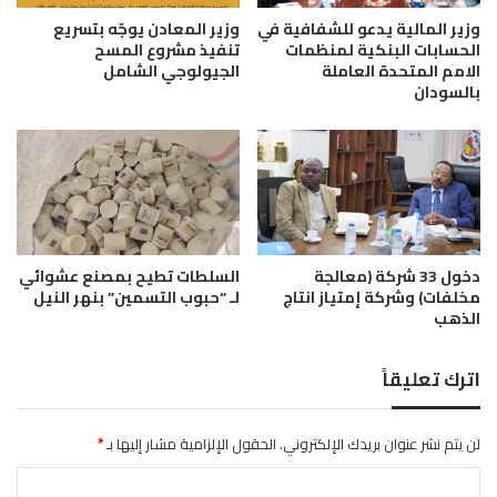
ا
ر
وزير المالية يدعو للشفافية في
وزير المعادن يوجّه بتسريع
ر
ي
الحسابات البنكية لمنظمات
تنفيذ مشروع المسح
ت
و
الامم المتحدة العاملة
الجيولوجي الشامل
و
بالسودان
ا
ر
ل
ي
ص
د
ن
ا
ا
ل
ع
م
ي
ح
م
دخول 33 شركة (معالجة
السلطات تطيح بمصنع عشوائي
و
ع
مخلفات) وشركة إمتياز انتاج
لـ “حبوب التسمين” بنهر النيل
ل
د
الذهب
ا
و
ت
ل
ا
ا
اترك تعليقاً
ل
ل
ك
ج
ه
و
لن يتم نشر عنوان بريدك الإلكتروني.
الحقول الإلزامية مشار إليها بـ
*
ر
ا
ا
ب
ر