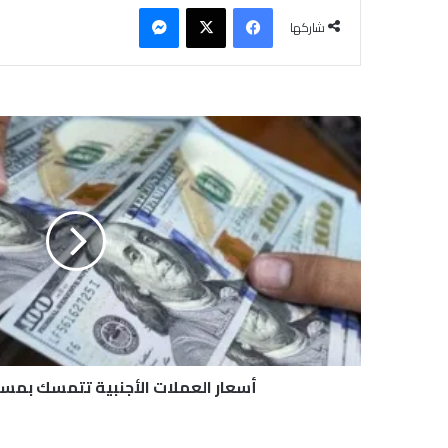
فيسبوك
‫X
ماسنجر
شاركها
أ
س
ع
ا
ر
ا
ل
ع
م
ل
ا
ت
ا
أسعار العملات الأجنبية تتمسك بمستو
ل
أ
ج