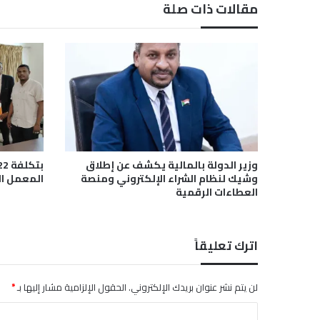
مقالات ذات صلة
ن
ب
ي
ة
ت
ت
م
س
ك
ب
م
وزير الدولة بالمالية يكشف عن إطلاق
س
وشيك لنظام الشراء الإلكتروني ومنصة
المعمل ال
ت
العطاءات الرقمية
و
ي
ا
اترك تعليقاً
ت
ه
ا
لن يتم نشر عنوان بريدك الإلكتروني.
الحقول الإلزامية مشار إليها بـ
*
ا
ل
ا