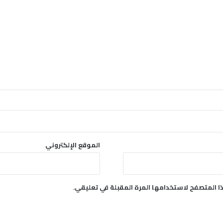
ن
و
إ
ل
ى
ب
و
ر
ت
س
و
د
ا
ن
الموقع الإلكتروني
ا المتصفح لاستخدامها المرة المقبلة في تعليقي.