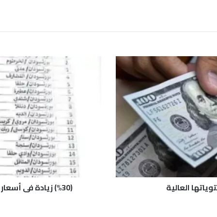
(
%
3
0
)
ز
ي
ا
د
ة
ف
ي
أ
ياتها العالية
(%30) زيادة في أسعار تذاكر الرحلات السفرية من وإلى بورتسودان
س
ع
ا