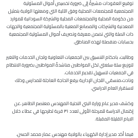
توقيع العقودات مشيرةً إلى ضرورة تخصيص أموال المسئولية
المجتمعية للمجتمعات المحلية وفق الآلية التي وضعتها الولاية بتمثيل
من حكومة المحلية والمجتمعات المحلية والشركة السودانية للموارد
المعدنية والشركات والمصانع المعنية بالمسئولية المجتمعية والجهات
ذات الصلة والتي تضمن معرفة وتصريف أموال المسئولية المجتمعية
بحسابات منفصلة لهذه المناطق.
وطالبت، باحكام التنسيق بين الجمعيات التعاونية ولجان الخدمات والتغير
لتوزيع سلة سلعتي لكل المواطنين مناشدةً المواطنين بضرورة الانتظام
في الجمعيات لتسهيل تقديم الخدمات.
ونادت،منسقي اللجان الإدارية برفع الحاجة العاجلة للمدارس وذلك
لاستقرار العام الدراسي.
وكشف مدير عام وزارة البني التحتية المهندس معتصم الطاهر ،عن
إكتمال الدراسة للمرحلة الأولى لعدد ٣١ قرية لطرحها في عطاء خلال
الايام القليلة المقبلة.
فيما أكد مدير إدارة الكهرباء بالولاية مهندس عمار محمد الحسن،