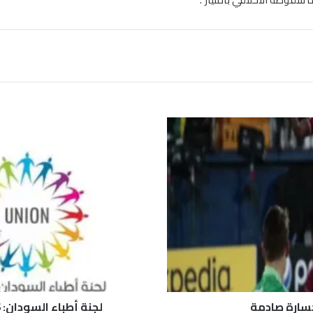
ل
ج
ن
ة
أ
ط
ب
ا
ء
ا
ل
س
و
خسارة صادمة
لجنة أطباء السودان: 6 إصابات بالرصاص الحي في مليونية 6 أبريل