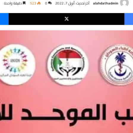
alahdathadmin
آخر تحديث: أبريل 7, 2022
0
523
دقيقة واحدة
فيسبوك
‫X