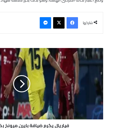
فيسبوك
‫X
ماسنجر
شاركها
ف
ي
ا
ر
ي
ا
ل
ي
ك
ر
م
ض
ي
فياريال يكرم ضيافة بايرن ميونخ ب