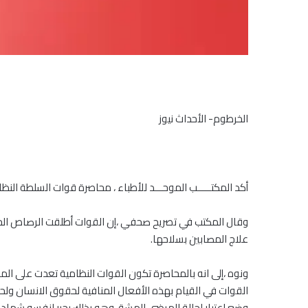
الخرطوم- الأحداث نيوز
أكد المكتـــــب الموحـــد للأطباء ، محاصرة قوات السلطة ا
وقال المكتب في تصريح صحفي ،إن القوات أطلقت الرصاص الحي
علاج المصابين بسلاحها.
ونوه ،إلى انه بالمحاصرة تكون القوات النظامية تعدت على ال
القوات في القيام بهذه الأفعال المنافية لحقوق الانسان ول
وضع اعتبار لحالة المرضى الهشة، وهو بذلك يحرر لنفسه شهادة