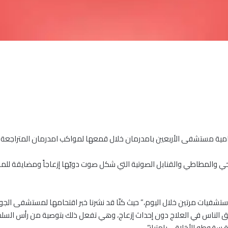
لنظامية مستشفى الأربعين بامدرمان خلال قمعها لمواكب امدرمان المتراجعة 
 والمطاطي والقنابل الصوتية التي شكل صوت دويّها إزعاجاً ومضايقة للم
مستشفيات مرتين خلال اليوم،” حيث كنّا قد نشرنا خبر اقتحامها لمستشفى ال
حق الناس في العلاج دون إحداث إزعاج، وهي تفعل ذلك بتوصية من رأس السل
 سقوطه الأخلاقي بامتياز”.