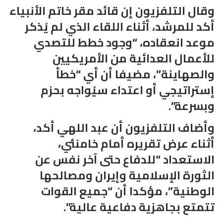
وقال التلفزيون إن قائد مقر خاتم الأنبياء
أكد للمرشد، أثناء اللقاء الذي لم يُذكر
موعد انعقاده، “وجود خطط للتصدي
للأعمال العدائية من الأمريكيين
والصهاينة”، مضيفا أن أي “خطأ
إستراتيجي أو اعتداء سيُواجه بحزم
وبسرعة”.
وأضاف التلفزيون أن عبد اللهي أكد،
أثناء عرض تقريره أمام خامنئي،
الاستعداد “للدفاع حتى آخر نفس عن
الثورة الإسلامية وإيران ومصالحها
الوطنية”، مؤكدا أن “جميع القوات
تتمتع بجاهزية دفاعية عالية”.