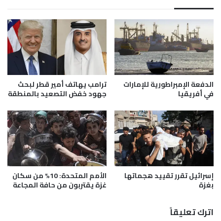
م
ا
ض
ل
ي
م
ق
د
ه
ر
ر
ي
م
د
ز
و
الدفعة الإمبراطورية للإمارات
ترامب يهاتف أمير قطر لبحث
ب
ي
في أفريقيا
جهود خفض التصعيد بالمنطقة
ا
ف
ل
و
ت
ز
ن
ب
س
ا
ي
ل
ق
د
م
إسرائيل تقرر تقييد هجماتها
الأمم المتحدة: 10% من سكان
و
بغزة
غزة يقتربون من حافة المجاعة
ع
ر
إ
ي
ي
ا
اترك تعليقاً
ر
ل