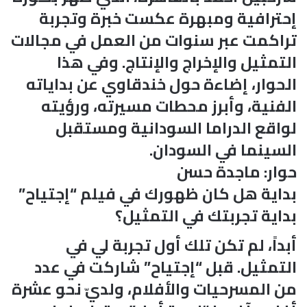
إحترافية ومبهرة عكست خبرة وتجربة
تراكمت عبر سنوات من العمل في مجالات
التمثيل والإخراج والإنتاج. وفي هذا
الحوار، إضاءة حول خندقاوي عن بداياته
الفنية، وأبرز محطات مسيرته، ورؤيته
لواقع الدراما السودانية ومستقبل
السينما في السودان.
حوار: ماجدة حسن
بداية هل كان ظهورك في فيلم “إجتياح”
بداية تجربتك في التمثيل؟
أبداً، لم تكن تلك أول تجربة لي في
التمثيل. قبل “إجتياح” شاركت في عدد
من المسرحيات والأفلام، ولديّ نحو عشرة