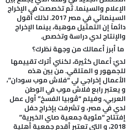
الإعلام والسينما. ثم تخصصت في الإخراج
السينمائي في مصر 2017. لذلك أقول
دائماً إن التمثيل موهبة، بينما الإخراج
والإنتاج لدي دراسة وتخصص.
ما أبرز أعمالك من وجهة نظرك؟
لديّ أعمال كثيرة، لكنني أترك تقييمها
للجمهور و المتلقي. من بين هذه
الأعمال إخراجي لي “فلاش موب سودان”،
و يعتبر رابع فلاش موب في الوطن
العربي، وفيلم “ڤوبيا الفسخ” أول عمل
لدي في مصر، و تشرفت بإخراج حفل
إفتتاح “مئوية جمعية صاي الخيرية”
2018، و التي تعتبر أقدم جمعية أهلية