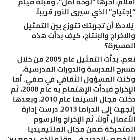
أفلام، آخرها “لوحة أمل”، وقبله فيلم
“إجتياح” الذي سيرى النور قريباً.
يُلاحظ أن تجربتك تتوزع بين التمثيل
والإخراج والإنتاج، كيف بدأت هذه
المسيرة؟
نعم، بدأت التمثيل عام 2005 من خلال
مسرح المدرسة والدورات المدرسية،
وكنت المسؤول الثقافي في صفي. أما
الإخراج فبدأت الإهتمام به عام 2008، ثم
دخلت مجال السينما عام 2010، وبعدها
إتجهت إلى الدراما 2013. درست إدارة
الأعمال أولاً، ثم الإخراج والرسوم
المتحركة ضمن مجال الملتيميديا
التخصص الجديد في وقته الذي يجمع بين