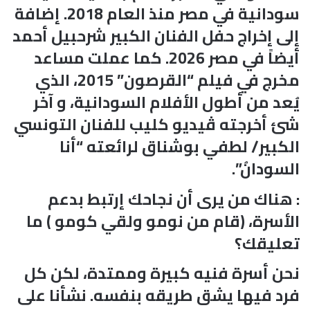
سودانية في مصر منذ العام 2018. إضافة
إلى إخراج حفل الفنان الكبير شرحبيل أحمد
أيضاً في مصر 2026. كما عملت مساعد
مخرج في فيلم “القرصون” 2015، الذي
يُعد من أطول الأفلام السودانية، و آخر
شئ أخرجته ڤيديو كليب للفنان التونسي
الكبير/ لطفي بوشناق لرائعته “أنا
السودانُ”.
: هناك من يرى أن نجاحك إرتبط بدعم
الأسرة، (قام من نومو ولقي كومو ) ما
تعليقك؟
نحن أسرة فنيه كبيرة وممتدة، لكن كل
فرد فيها يشق طريقه بنفسه. نشأنا على