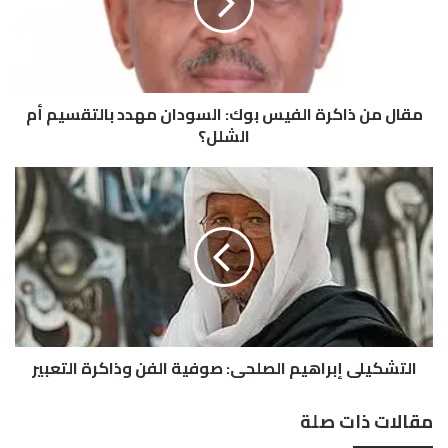
م
ن
ذ
ا
ك
مقال من ذاكرة الفيس بوك: السودان مهدد بالتقسيم أم
ر
ة
الشلل؟
ا
ل
ا
ف
ل
ي
ت
س
ش
ب
ك
و
ي
ك
ل
:
ي
ا
إ
ل
التشكيلي إبراهيم الصلحي: صوفية الفن وذاكرة التعبير
ب
س
ر
و
ا
مقالات ذات صلة
د
ه