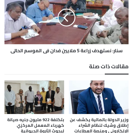
ي
ا
ا
ر
ل
:
ا
ن
ج
س
ت
ت
م
ه
ا
سنار: نستهدف زراعة 5 ملايين فدان في الموسم الحالي
د
ع
ف
ا
ز
مقالات ذات صلة
ل
ر
أ
ا
و
ع
ل
ة
ل
5
ت
م
ح
ل
ا
ا
ل
ي
وزير الدولة بالمالية يكشف عن
بتكلفة 922 مليون جنيه صيانة
ف
ي
إطلاق وشيك لنظام الشراء
كهرباء المعمل المركزي
ا
الإلكتروني ومنصة العطاءات
لبحوث الثروة الحيوانية
ن