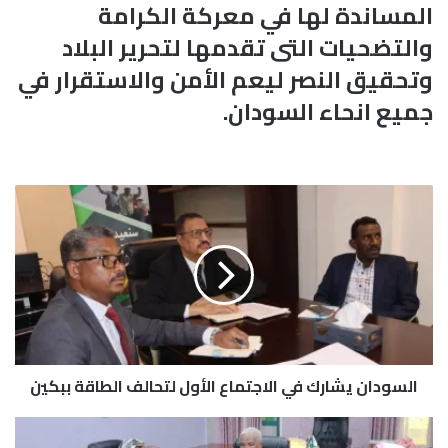
المساندة لها في معركة الكرامة
والتضحيات التى تقدمها لتحرير البلاد
وتحقيق النصر ليعم الأمن والاستقرار في
جميع انحاء السودان.
ا
ل
س
و
د
ا
ن
ي
ش
السودان يشارك في الاجتماع الأول لتحالف الطاقة ببكين
ا
ر
ك
س
ف
ن