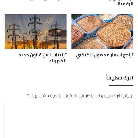
الرقمية
ل
ف
ط
د
ا
ا
ق
ن
ة
ف
ب
ي
ب
ا
ك
ل
تراجع اسعار محصول الكبكبي
ترتيبات لسنّ قانون جديد
ي
م
للكهرباء
ن
و
س
م
اترك تعليقاً
ا
ل
ح
لن يتم نشر عنوان بريدك الإلكتروني.
الحقول الإلزامية مشار إليها بـ
*
ا
ا
ل
ي
ل
ت
ع