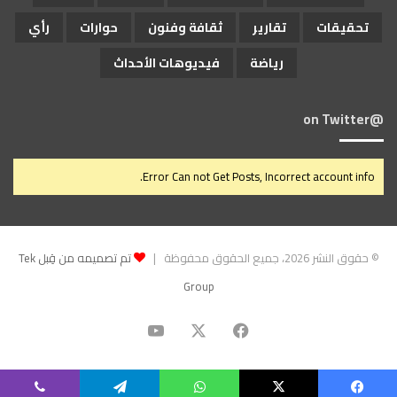
تحقيقات
تقارير
ثقافة وفنون
حوارات
رأي
رياضة
فيديوهات الأحداث
@on Twitter
Error Can not Get Posts, Incorrect account info.
© حقوق النشر 2026، جميع الحقوق محفوظة |
تم تصميمه من قِبل Tek
Group
‫X
فيسبوك
‫YouTube