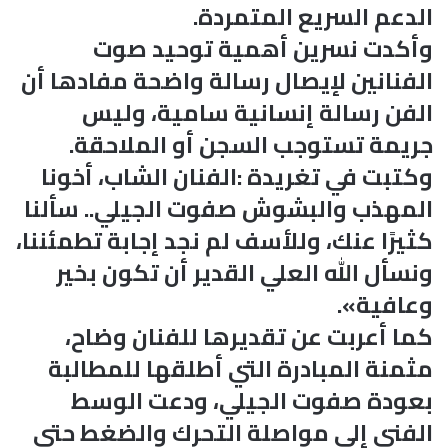
الدعم السريع المتمردة.
وأكدت نسرين أهمية توحيد صوت
الفنانين لإيصال رسالة واضحة مفادها أن
الفن رسالة إنسانية سامية، وليس
جريمة تستوجب السجن أو الملاحقة.
وكتبت في تغريدة :الفنان الشاب، أخونا
المهذب والبشوش صفوت الجيلي.. سألنا
كثيرًا عنك، وللأسف لم نجد إجابة تطمئننا،
ونسأل الله العلي القدير أن تكون بخير
وعافية».
كما أعربت عن تقديرها للفنان وضاح،
مثمنة المبادرة التي أطلقها للمطالبة
بعودة صفوت الجيلي، ودعت الوسط
الفني إلى مواصلة التحرك والضغط حتى