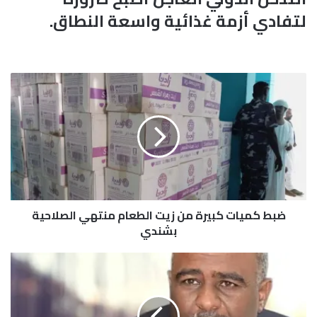
لتفادي أزمة غذائية واسعة النطاق.
ض
ب
ط
ك
م
ي
ا
ت
ك
ضبط كميات كبيرة من زيت الطعام منتهي الصلاحية
ب
ي
بشندي
ر
ة
ح
م
ك
ن
و
ز
م