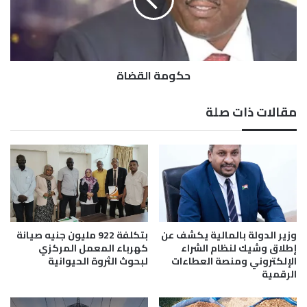
ي
ة
ت
ا
ا
ل
ل
ق
ط
ض
ع
حكومة القضاة
ا
ا
ة
م
مقالات ذات صلة
م
ن
ت
ه
ي
ا
ل
ص
ل
وزير الدولة بالمالية يكشف عن
بتكلفة 922 مليون جنيه صيانة
ا
إطلاق وشيك لنظام الشراء
كهرباء المعمل المركزي
ح
الإلكتروني ومنصة العطاءات
لبحوث الثروة الحيوانية
الرقمية
ي
ة
ب