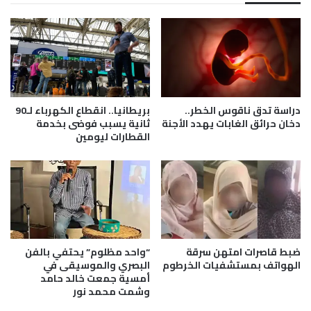
ح
ر
ل
ك
ة
ف
ا
ي
ل
د
ع
و
و
ر
د
ة
دراسة تدق ناقوس الخطر..
بريطانيا.. انقطاع الكهرباء لـ90
ة
إ
دخان حرائق الغابات يهدد الأجنة
ثانية يسبب فوضى بخدمة
ا
ق
القطارات ليومين
ل
ل
ط
ي
و
م
ع
ي
ي
ة
ة
ح
ت
و
ح
ضبط قاصرات امتهن سرقة
“واحد مظلوم” يحتفي بالفن
ل
الهواتف بمستشفيات الخرطوم
البصري والموسيقى في
ي
ا
أمسية جمعت خالد حامد
ي
ل
وشمت محمد نور
ذ
ت
ا
ح