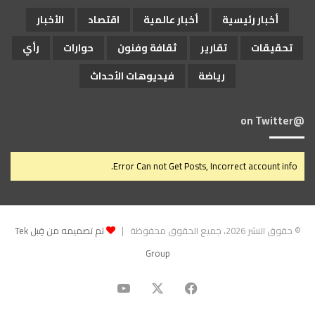
أخبار رئيسية
أخبار عالمية
اقتصاد
الأخبار
تحقيقات
تقارير
ثقافة وفنون
حوارات
رأي
رياضة
فيديوهات الأحداث
@on Twitter
Error Can not Get Posts, Incorrect account info.
© حقوق النشر 2026، جميع الحقوق محفوظة |
تم تصميمه من قِبل Tek
Group
‫X
فيسبوك
‫YouTube