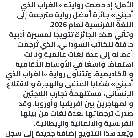
الأمل؛ إذ حصدت روايته «الغراب الذي
أحبني» جائزة أفضل رواية مترجمة إلى
اللغة الفرنسية لعام 2026.
وتأتي هذه الجائزة تتويجًا لمسيرة أدبية
حافلة للكاتب السوداني، الذي تُرجمت
أعماله إلى عدة لغات عالمية ونالت
اهتمامًا واسعًا في الأوساط الثقافية
والأكاديمية. وتتناول رواية «الغراب الذي
أحبني» قضايا المنفى والهجرة والاقتلاع
الإنساني، مستلهمةً تجارب اللاجئين
والمهاجرين بين إفريقيا وأوروبا، وقد
صدرت ترجماتها بعدة لغات من بينها
الفرنسية والألمانية والإيطالية.
ويُعد هذا التتويج إضافة جديدة إلى سجل