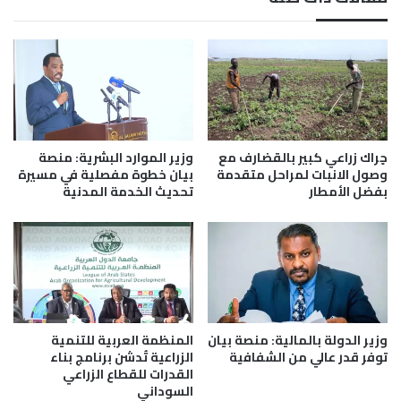
ا
ل
ن
ج
ه
ز
ش
ي
ا
ر
ب
ة
و
ت
ط
و
ل
ق
حٍراك زراعي كبير بالقضارف مع
وزير الموارد البشرية: منصة
ح
ف
وصول الانبات لمراحل متقدمة
بيان خطوة مفصلية في مسيرة
ا
بفضل الأمطار
تحديث الخدمة المدنية
ل
ت
ع
د
ي
ا
ت
وزير الدولة بالمالية: منصة بيان
المنظمة العربية للتنمية
ع
توفر قدر عالي من الشفافية
الزراعية تُدشن برنامج بناء
ل
القدرات للقطاع الزراعي
ى
السوداني
ا