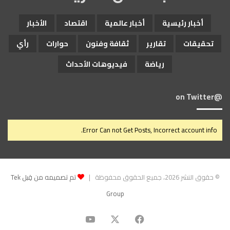
أخبار رئيسية
أخبار عالمية
اقتصاد
الأخبار
تحقيقات
تقارير
ثقافة وفنون
حوارات
رأي
رياضة
فيديوهات الأحداث
@on Twitter
Error Can not Get Posts, Incorrect account info.
© حقوق النشر 2026، جميع الحقوق محفوظة |
تم تصميمه من قِبل Tek
Group
‫X
فيسبوك
‫YouTube