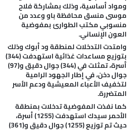
ومواد أساسية، وذلك بمشاركة فلاح
موسى منسق محافظة باو وعدد من
منسوبي مكتب الطوارئ بمفوضية
العون الإنساني.
وامتدت التدخلات لمنطقة ود أبوك وذلك
بتوزيع مساعدات غذائية استهدفت (344)
أسرة، تمثلت في (344) جوال دقيق و(97)
جوال دخن، في إطار الجهود الرامية
لتخفيف الأعباء المعيشية ودعم الأسر
المتضررة.
كما نفذت المفوضية تدخلات بمنطقة
الأحمر سيدك استهدفت (1255) أسرة،
حيث تم توزيع (1255) جوال دقيق و(361)