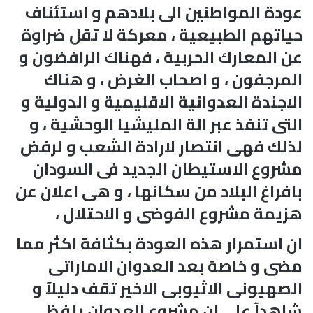
عودة المواطنين الى بلادهم و استئناف
حياتهم الطبيعية ، معركة لا تقل ضراوة
عن المعارك الحربية ، فهناك الرافضون و
المرجفون ، و اصحاب الغرض ، و هناك
الاجندة العدوانية الاقليمية و الدولية و
التى تنفذ عبر الة المليشيا الوحشية ، و
لذلك فهى انتصار لارادة الشعب و لرفض
مشروع الاستيطان الجديد فى السودان
بافراغ البلاد من سكانها ، و هى اعلان عن
هزيمة مشروع الفوضى و الاحتلال ،
ان استمرار هذه العودة بكثافة اكثر مما
مضى و خاصة بعد العدوان الاماراتى
الصهيونى الاثيوبى الاخير تقف دليلآ و
شاهدآ على ان مشروع العدوان يلفظ