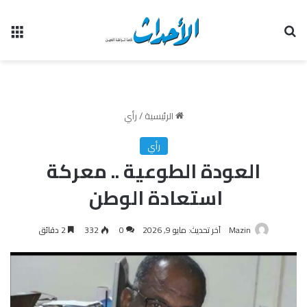
بحث عن
الق
الرئيسية
/
رأي
رأي
العودة الطوعية .. معركة
استعادة الوطن
Mazin
آخر تحديث: مايو 9, 2026
0
332
2 دقائق