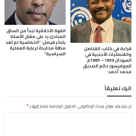
ش
ر
م
ه
القوة الأخلاقية تبدأ من اتساق
ا
المبادئ رد على مقال الأستاذ
م
بابكر فيصل: “الخماسية لم تعد
ه
مظلة محايدة لرعاية العملية
قراءة في كتاب: القناصل
م
السياسية”
والقنصليات الأجنبية في
ن
السودان 1830 – 1885م
ا
للبروفيسور حاتم الصديق
ل
محمد أحمد
خ
ر
اترك تعليقاً
ط
و
م
لن يتم نشر عنوان بريدك الإلكتروني.
الحقول الإلزامية مشار إليها بـ
*
و
ي
ا
ع
ل
ل
ن
ت