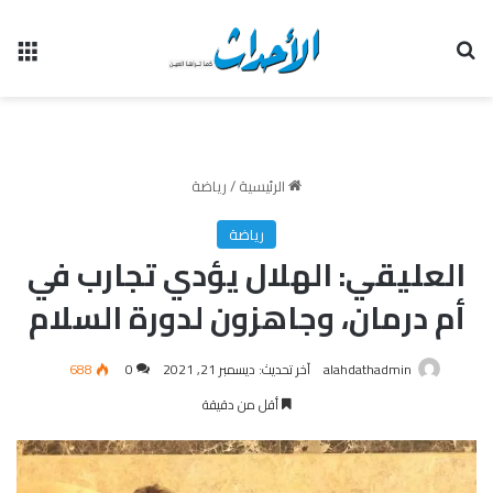
بحث عن
الق
الرئيسية
/
رياضة
رياضة
العليقي: الهلال يؤدي تجارب في
أم درمان، وجاهزون لدورة السلام
alahdathadmin
آخر تحديث: ديسمبر 21, 2021
0
688
أقل من دقيقة