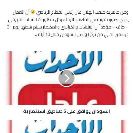
وعن جاهزية ملعب الهلال قال رئيس القطاع الرياضي
أن العمل
يجري بصورة قوية في الملعب للايفاء بكل مطلوبات الاتحاد الافريقي
– كاف – مؤكداً أن البينشات والكراسي والمضمار سيتم شحنها يوم 31
ديسمبر الحالي من تركيا وتصل السودان خلال 10 أيام ..
ا
ل
س
و
د
ا
ن
ي
و
السودان يوافق على 5 صناديق استثمارية
ا
ف
ق
ب
ع
ن