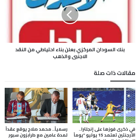
ل
ك
ى
ا
5
ل
ص
س
ن
و
ا
د
د
ا
ي
بنك السودان المركزي بعلن بناء احتياطي من النقد
ن
ق
ا
الاجنبي والذهب
ا
ل
س
م
مقالات ذات صلة
ت
ر
ث
ك
م
ز
ا
ي
ر
ب
ي
ع
ة
ل
ن
ب
في ذكرى فوزها على إنجلترا..
رسمياً.. محمد صلاح يوقع عقداً
ن
الأرجنتين تعتمد 15 يوليو “يوماً
لمدة عامين مع طرابزون سبور