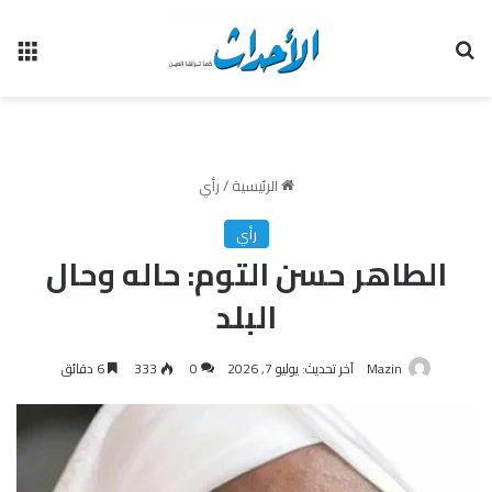
بحث عن
الق
الرئيسية
/
رأي
رأي
الطاهر حسن التوم: حاله وحال
البلد
Mazin
آخر تحديث: يوليو 7, 2026
0
333
6 دقائق