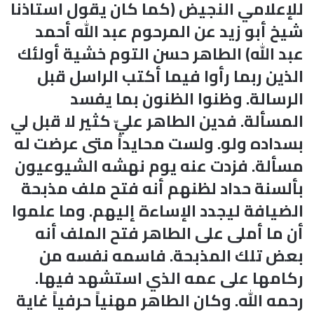
للإعلامي النجيض (كما كان يقول استاذنا
شيخ أبو زيد عن المرحوم عبد الله أحمد
عبد الله) الطاهر حسن التوم خشية أولئك
الذين ربما رأوا فيما أكتب الراسل قبل
الرسالة. وظنوا الظنون بما يفسد
المسألة. فدين الطاهر عليّ كثير لا قبل لي
بسداده ولو. ولست محايداً متى عرضت له
مسألة. فزدت عنه يوم نهشه الشيوعيون
بألسنة حداد لظنهم أنه فتح ملف مذبحة
الضيافة ليجدد الإساءة إليهم. وما علموا
أن ما أملى على الطاهر فتح الملف أنه
بعض تلك المذبحة. فاسمه نفسه من
ركامها على عمه الذي استشهد فيها.
رحمه الله. وكان الطاهر مهنياً حرفياً غاية