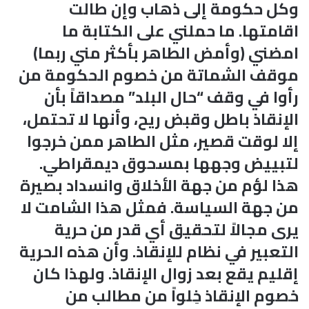
وكل حكومة إلى ذهاب وإن طالت
اقامتها. ما حملني على الكتابة ما
امضني (وأمض الطاهر بأكثر مني ربما)
موقف الشماتة من خصوم الحكومة من
رأوا في وقف “حال البلد” مصداقاً بأن
الإنقاذ باطل وقبض ريح، وأنها لا تحتمل،
إلا لوقت قصير، مثل الطاهر ممن خرجوا
لتبييض وجهها بمسحوق ديمقراطي.
هذا لؤم من جهة الأخلاق وانسداد بصيرة
من جهة السياسة. فمثل هذا الشامت لا
يرى مجالاً لتحقيق أي قدر من حرية
التعبير في نظام للإنقاذ. وأن هذه الحرية
إقليم يقع بعد زوال الإنقاذ. ولهذا كان
خصوم الإنقاذ خِلواً من مطالب من