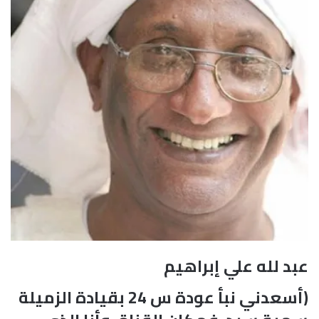
عبد لله علي إبراهيم
(أسعدني نبأ عودة س 24 بقيادة الزميلة