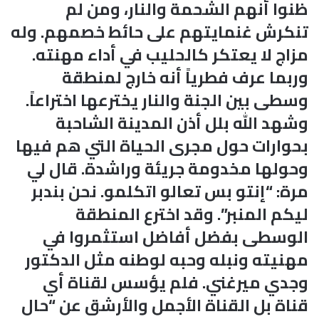
ظنوا أنهم الشحمة والنار، ومن لم
تنكرش غنمايتهم على حائط خصمهم. وله
مزاج لا يعتكر كالحليب في أداء مهنته.
وربما عرف فطرياً أنه خارج لمنطقة
وسطى بين الجنة والنار يخترعها اختراعاً.
وشهد الله بلل أذن المدينة الشاحبة
بحوارات حول مجرى الحياة التي هم فيها
وحولها مخدومة جريئة وراشدة. قال لي
مرة: “إنتو بس تعالو اتكلمو. نحن بندبر
ليكم المنبر”. وقد اخترع المنطقة
الوسطى بفضل أفاضل استثمروا في
مهنيته ونبله وحبه لوطنه مثل الدكتور
وجدي ميرغني. فلم يؤسس لقناة أي
قناة بل القناة الأجمل والأرشق عن “حال