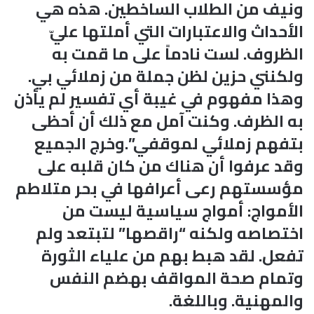
ونيف من الطلاب الساخطين. هذه هي
الأحداث والاعتبارات التي أملتها عليّ
الظروف. لست نادماً على ما قمت به
ولكنني حزين لظن جملة من زملائي بي.
وهذا مفهوم في غيبة أي تفسير لم يأذن
به الظرف. وكنت آمل مع ذلك أن أحظى
بتفهم زملائي لموقفي”.وخرج الجميع
وقد عرفوا أن هناك من كان قلبه على
مؤسستهم رعى أعرافها في بحر متلاطم
الأمواج: أمواج سياسية ليست من
اختصاصه ولكنه “راقصها” لتبتعد ولم
تفعل. لقد هبط بهم من علياء الثورة
وتمام صحة المواقف بهضم النفس
والمهنية. وباللغة.