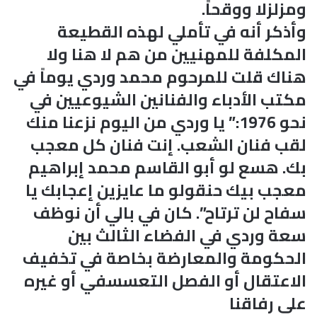
ومزلزلا ووقحاً.
وأذكر أنه في تأملي لهذه القطيعة
المكلفة للمهنيين من هم لا هنا ولا
هناك قلت للمرحوم محمد وردي يوماً في
مكتب الأدباء والفنانين الشيوعيين في
نحو 1976:” يا وردي من اليوم نزعنا منك
لقب فنان الشعب. إنت فنان كل معجب
بك. هسع لو أبو القاسم محمد إبراهيم
معجب بيك حنقولو ما عايزين إعجابك يا
سفاح لن ترتاح”. كان في بالي أن نوظف
سعة وردي في الفضاء الثالث بين
الحكومة والمعارضة بخاصة في تخفيف
الاعتقال أو الفصل التعسسفي أو غيره
على رفاقنا