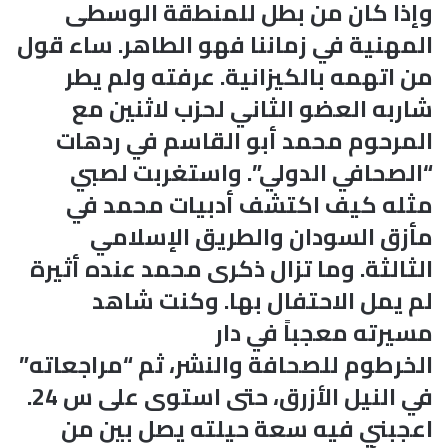
وإذا كان من بطل للمنطقة الوسطى
المهنية في زماننا فهو الطاهر. ساء قول
من اتهمه بالكيزانية. عرفته ولم يطر
شاربه العضو الثاني لحزب لاثنين مع
المرحوم محمد أبو القاسم في ردهات
“الصحافي الدولي”. واستغربت لصبي
مثله كيف اكتشف أدبيات محمد في
مأزق السودان والطريق الإسلامي
الثالثة. وما تزال ذكرى محمد عنده أثيرة
لم يمل الاحتفال بها. وكنت شاهد
مسيرته معجباً في دار
الخرطوم للصحافة والنشر، ثم “مراجعاته”
في النيل الأزرق، حتى استوى على س 24.
اعجبني فيه سعة حيلته يصل بين من