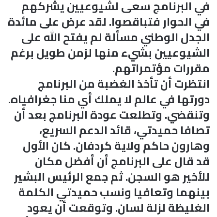
في البرنامج سعى لشيوعيين يشركهم
في الحوار فتباقصوا. لقد عرض على مائدة
الجدل الوطني مسألة لم يفتح الله على
الشيوعيين بشيء منها لزمن طويل برغم
مقررات مؤتمراتهم.
انتظرت أن تأخذ الغضبة من البرنامج
دورتها في عالم لا يملك أي منا جغرافياه.
وتنقضي. وتطلعت عودة البرنامج بعد أن
تصافا حميدتي، قائد الدعم السريع،
وهارون حاكم ولاية كردفان. كان الأول
قد قال على البرنامج أن أفضل مكان
للأخير هو السجن. ثم جمع الرئيس البشير
بينهما وتعافيا ونسب حميدتي الكلمة
الغليظة لزلة لسان. وتوقعت أن يعود