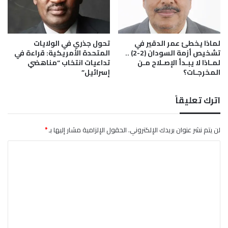
1
ا
5
ك
أ
ا
ب
ت
لماذا يخطئ عمر الدقير في
تحول جذري في الولايات
ر
تشخيص أزمة السودان (2-2) ..
المتحدة الأمريكية: قراءة في
ا
لمـاذا لا يبـدأ الإصـلاح مـن
تداعيات انتخاب “مناهضي
ي
ل
المخرجـات؟
إسرائيل”
ل
أ
2
ب
0
ي
اترك تعليقاً
2
ض
3
و
ا
لن يتم نشر عنوان بريدك الإلكتروني.
الحقول الإلزامية مشار إليها بـ
*
ل
ا
س
و
ل
د
ت
ا
ن
ع
ي
ل
ع
ت
ي