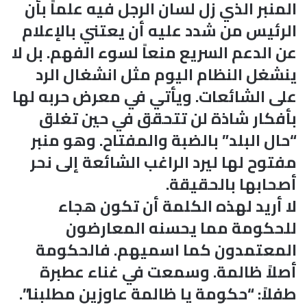
المنبر الذي زل لسان الرجل فيه علماً بأن
الرئيس من شدد عليه أن يعتني بالإعلام
عن الدعم السريع منعاً لسوء الفهم. بل لا
ينشغل النظام اليوم مثل انشغال الرد
على الشائعات. ويأتي في معرض حربه لها
بأفكار شاذة لن تتحقق في حين تغلق
“حال البلد” بالضبة والمفتاح. وهو منبر
مفتوح لها ليرد الراغب الشائعة إلى نحر
أصحابها بالحقيقة.
لا أريد لهذه الكلمة أن تكون هجاء
للحكومة مما يحسنه المعارضون
المعتمدون كما اسميهم. فالحكومة
أصلاً ظالمة. وسمعت في غناء عطبرة
طفلاً: “حكومة يا ظالمة عاوزين مطلبنا”.