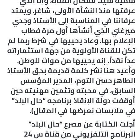
سمية سيد. فمكان القناة، وأنا الذي
عرفتها منذ النشأة الأولى، شاغر. ويمتد
عرفاننا في المناسبة إلى الأستاذ وجدي
ميرغني الذي أنشأها أول مرة فطاب
الإعلام بها. وعاد يحييها في شرط ربما لم
تكن للقناة الأولوية من جهة استثماراته
عداً نقداً. إنه يحييها من موات للوطن.
وأعيد هنا نشر كلمة قديمة بحق الأستاذ
الطاهر حسن التوم، المدير المؤسس
السابق، في محبته وتثمين مهنيته حين
أوقفت دولة الإنقاذ برنامجه “حال البلد”
في ملابسات نعرضها في المقال).
أجلت الكتابة عن مصرع “حال البلد”
البرنامج التلفزيوني من قناة س 24