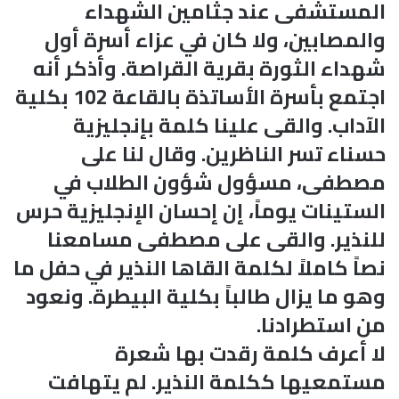
المستشفى عند جثامين الشهداء
والمصابين، ولا كان في عزاء أسرة أول
شهداء الثورة بقرية القراصة. وأذكر أنه
اجتمع بأسرة الأساتذة بالقاعة 102 بكلية
الآداب. والقى علينا كلمة بإنجليزية
حسناء تسر الناظرين. وقال لنا على
مصطفى، مسؤول شؤون الطلاب في
الستينات يوماً، إن إحسان الإنجليزية حرس
للنذير. والقى على مصطفى مسامعنا
نصاً كاملاً لكلمة القاها النذير في حفل ما
وهو ما يزال طالباً بكلية البيطرة. ونعود
من استطرادنا.
لا أعرف كلمة رقدت بها شعرة
مستمعيها ككلمة النذير. لم يتهافت