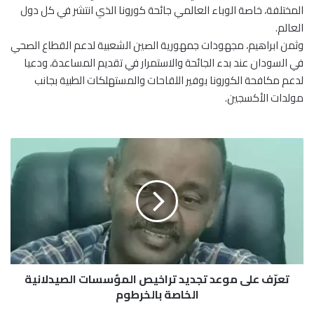
المختلفة، خاصة الوباء العالمي جائحة كورونا الذي انتشر في كل دول
العالم.
وثمن ابراهيم، مجهودات جمهورية الصين الشعبية لدعم القطاع الصحي
في السودان عند بدء الجائحة والاستمرار في تقديم المساعدة، ودعيا
لدعم مكافحة الكورونا بوفير اللقاحات والمستهلكات الطبية بجانب
مولدات الأكسجين.
ت
ع
رّ
ف
ع
ل
ى
م
و
تعرّف على موعد تجديد تراخيص المؤسسات الصيدلانية
ع
د
الخاصة بالخرطوم
ت