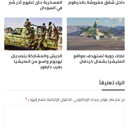
ي
ه
داخل شقق مفروشة بالخرطوم
العسكرية حتى تطهير آخر شبر
د
في السودان
ب
ل
ف
ا
ي
ن
ت
ي
ا
ة
ر
ا
ي
ل
خ
غارات جوية تستهدف مواقع
الجيش والمشتركة يتصديان
خ
ا
المليشيا بشمال كردفان
لهجوم واسع من المليشيا
ا
ل
بغرب دارفور
ص
س
ة
و
ب
د
اترك تعليقاً
ا
ا
ل
ن
خ
لن يتم نشر عنوان بريدك الإلكتروني.
الحقول الإلزامية مشار إليها بـ
*
ر
ا
ط
و
ل
م
ت