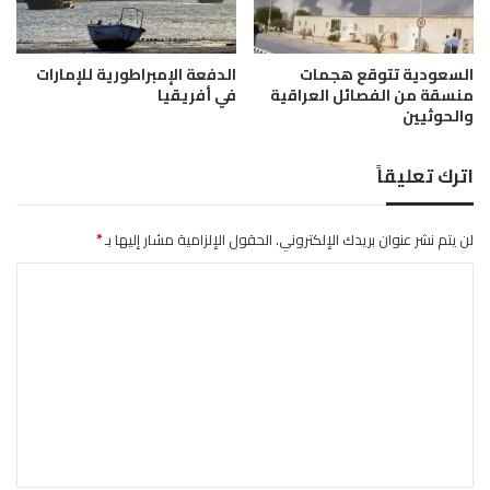
ح
ض
ر
ا
ي
ر
ة
السعودية تتوقع هجمات
الدفعة الإمبراطورية للإمارات
ب
منسقة من الفصائل العراقية
في أفريقيا
ا
ي
والحوثيين
ل
ن
م
ل
اترك تعليقاً
ا
ح
ة
لن يتم نشر عنوان بريدك الإلكتروني.
الحقول الإلزامية مشار إليها بـ
*
ا
ل
ت
ع
ل
ي
ق