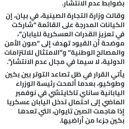
بضوابط عدم الانتشار.
وقالت وزارة التجارة الصينية، في بيان، إن
الكيانات المدرجة على القائمة “شاركت
في تعزيز القدرات العسكرية لليابان”،
موضحة أن القيود تهدف إلى “صون الأمن
والمصالح الوطنية” و”الامتثال للالتزامات
الدولية، لا سيما في مجال عدم الانتشار”.
يأتي القرار في ظل تصاعد التوتر بين بكين
وطوكيو، بعدما ألمحت رئيسة الوزراء
اليابانية ساناي تاكايتشي في نوفمبر
الماضي إلى احتمال تدخل اليابان عسكريا
إذا هاجمت الصين تايوان، التي تعدها
بكين جزءا من أراضيها.