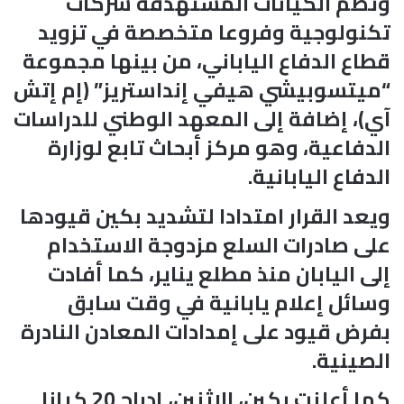
وتضم الكيانات المستهدفة شركات
تكنولوجية وفروعا متخصصة في تزويد
قطاع الدفاع الياباني، من بينها مجموعة
“ميتسوبيشي هيفي إنداستريز” (إم إتش
آي)، إضافة إلى المعهد الوطني للدراسات
الدفاعية، وهو مركز أبحاث تابع لوزارة
الدفاع اليابانية.
ويعد القرار امتدادا لتشديد بكين قيودها
على صادرات السلع مزدوجة الاستخدام
إلى اليابان منذ مطلع يناير، كما أفادت
وسائل إعلام يابانية في وقت سابق
بفرض قيود على إمدادات المعادن النادرة
الصينية.
كما أعلنت بكين، الاثنين، إدراج 20 كيانا