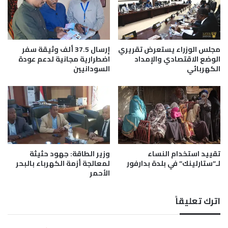
ح
ق
م
و
د
س
و
ط
ك
ا
مجلس الوزراء يستعرض تقريري
إرسال 37.5 ألف وثيقة سفر
"
ل
الوضع الاقتصادي والإمداد
اضطرارية مجانية لدعم عودة
و
الكهربائي
السودانيين
خ
"
ر
ا
ط
ل
و
ب
م
ر
ه
ا
تقييد استخدام النساء
وزير الطاقة: جهود حثيثة
ن
لـ”ستارلينك” في بلدة بدارفور
لمعالجة أزمة الكهرباء بالبحر
"
الأحمر
اترك تعليقاً