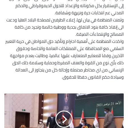
إلى الإستقرار بكل مكوناته والإعداد للتحول الديموقراطي والحكم
المدني عبر انتخابات حرة ونزيهة وشفافة.
وثمنت المنظمة في بيان لها، إعلاء الطرفين لمصلحة البلاد العليا ودعت
الى إنفاذ كافة بنود الاتفاق بجدية ووطنية خالصة وتجرد من كافة
المصالح والإنتماءآت الضيقة.
واكدت المنظمة على أهمية احترام وتأكيد حق المواطن في حرية التعبير
السلمي مع المحافظة على الممتلكات العامة والخاصة وحقوق
الآخرين وفقا للمعايير المتعارف عليها عالميا، وطالبت بعدم مواجهة
ذلك بأي نوع من القوة والعنف المفرط وحماية وسلامة ذلك الحق
الإنساني من اي مخاطر محتملة وإحالة كل من يتجاوز الى العدالة
وسيادة حكم القانون حفظا للحقوق.
أ
و
ل
ت
ع
ل