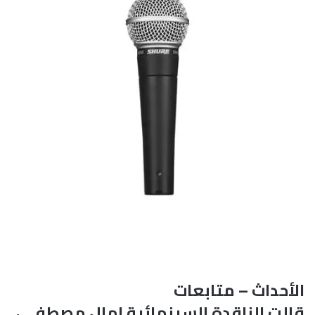
الأحداث – متابعات
قالت الناقدة السينمائية امال مصطفى،