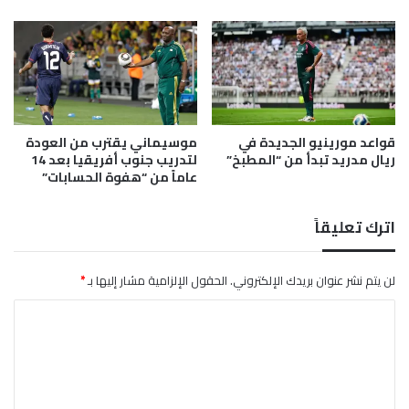
ن
ا
د
ي
ط
ف
و
قواعد مورينيو الجديدة في
موسيماني يقترب من العودة
ل
ريال مدريد تبدأ من “المطبخ”
لتدريب جنوب أفريقيا بعد 14
ت
عاماً من “هفوة الحسابات”
ه
إ
ش
اترك تعليقاً
ب
ي
ل
لن يتم نشر عنوان بريدك الإلكتروني.
الحقول الإلزامية مشار إليها بـ
*
ي
ا
ة
ل
ت
ع