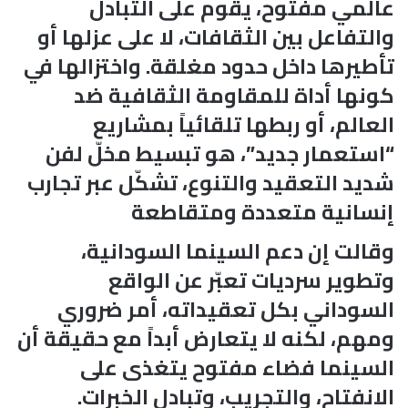
عالمي مفتوح، يقوم على التبادل
والتفاعل بين الثقافات، لا على عزلها أو
تأطيرها داخل حدود مغلقة. واختزالها في
كونها أداة للمقاومة الثقافية ضد
العالم، أو ربطها تلقائياً بمشاريع
“استعمار جديد”، هو تبسيط مخلّ لفن
شديد التعقيد والتنوع، تشكّل عبر تجارب
إنسانية متعددة ومتقاطعة
وقالت إن دعم السينما السودانية،
وتطوير سرديات تعبّر عن الواقع
السوداني بكل تعقيداته، أمر ضروري
ومهم، لكنه لا يتعارض أبداً مع حقيقة أن
السينما فضاء مفتوح يتغذى على
الانفتاح، والتجريب، وتبادل الخبرات.