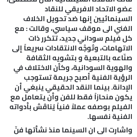
عضو الاتحاد الافريقي للنقاد
السينمائيين إنها ضد تحويل الخلاف
الفني الى موقف سياسي، وقالت : مع
كل فيلم سوداني جديد، تتكرر ذات
الاتهامات، وتُوجَّه الانتقادات سريعاً إلى
صنّاعه بالتبعية و بتشويه الثقافة
والهوية السودانية، وكأن الاختلاف في
الرؤية الفنية أصبح جريمة تستوجب
الإدانة. بينما النقد الحقيقي ينبغي أن
يكون منحازاً فقط للفن وأن يتعامل مع
الفيلم بوصفه عملاً فنياً يُناقَش بأدواته
الفنية نفسها.
واشارت الى ان السينما منذ نشأتها فنّ