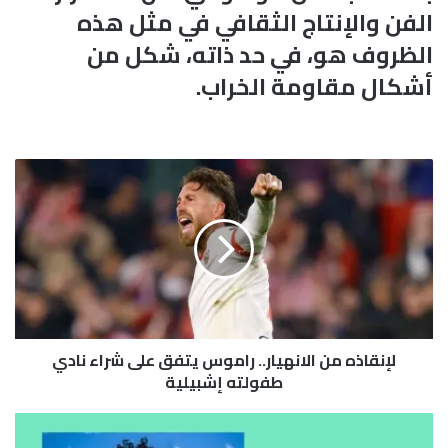
الفن والإنتاج الثقافي في مثل هذه
الظروف هو، في حد ذاته، شكل من
أشكال مقاومة الخراب.
ل
إ
ن
ق
ا
ذ
ه
م
ن
لإنقاذه من الانهيار.. راموس يتفق على شراء نادي
ا
ل
طفولته إشبيلية
ا
ن
ف
ه
و