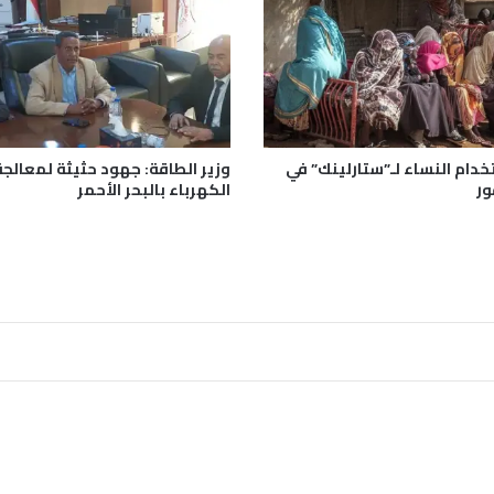
ر
ل
د
ى
ا
ل
س
خدام النساء لـ”ستارلينك” في
وزير الطاقة: جهود حثيثة لمعالجة
و
ور
الكهرباء بالبحر الأحمر
د
ا
ن