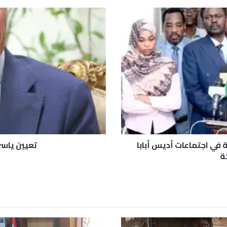
ت
ع
ي
ي
ن
ي
ا
س
ر
س
ر
و
ر
 في اجتماعات أديس أبابا
تعيين ياسر
س
ة
ف
ي
ر
ا
ل
م
ص