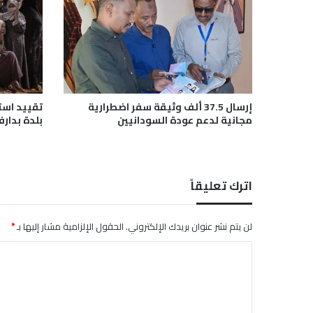
ق
ر
ا
ط
ي
ة
ح
إرسال 37.5 ألف وثيقة سفر اضطرارية
تقييد است
و
مجانية لدعم عودة السودانيين
بلدة بدارف
ل
ا
ل
م
اترك تعليقاً
ش
ا
ر
لن يتم نشر عنوان بريدك الإلكتروني.
الحقول الإلزامية مشار إليها بـ
*
ك
ة
ا
ف
ل
ي
ا
ت
ج