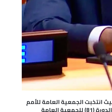
يث انتخبت الجمعية العامة للأمم
المتحدة الوزير المفوض فيصل عبد العظيم سالم نائباً لرئيس اللجنة الأولى خلال الدورة (81) للجمعية العامة