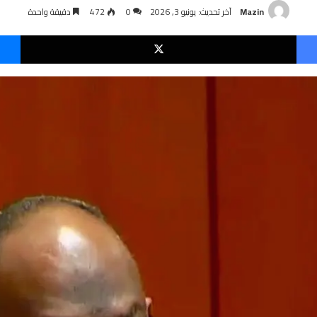
Mazin
آخر تحديث: يونيو 3, 2026
0
472
دقيقة واحدة
فيسبوك
‫X