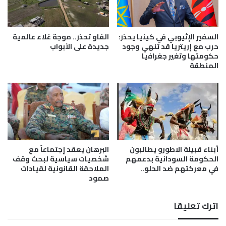
ح
ت
ي
ا
السفير الإثيوبي في كينيا يحذر:
الفاو تحذر.. موجة غلاء عالمية
ج
حرب مع إريتريا قد تنهي وجود
جديدة على الأبواب
ا
حكومتها وتغير جغرافيا
المنطقة
ت
ا
ل
س
و
د
ا
ن
أبناء قبيلة الاطورو يطالبون
البرهان يعقد إجتماعاً مع
ل
الحكومة السودانية بدعمهم
شخصيات سياسية لبحث وقف
إ
في معركتهم ضد الحلو..
الملاحقة القانونية لقيادات
ع
صمود
ا
د
ة
اترك تعليقاً
ا
ل