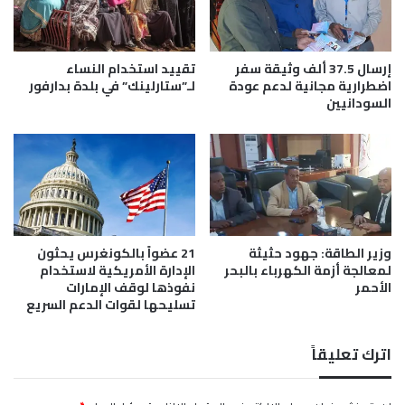
و
ي
ر
ي
و
ن
و
ب
إرسال 37.5 ألف وثيقة سفر
تقييد استخدام النساء
س
ا
اضطرارية مجانية لدعم عودة
لـ”ستارلينك” في بلدة بدارفور
ط
ت
السودانيين
غ
و
ر
ا
ب
أ
أ
ك
ف
ث
ر
ر
ي
ت
ق
وزير الطاقة: جهود حثيثة
21 عضواً بالكونغرس يحثون
ص
لمعالجة أزمة الكهرباء بالبحر
الإدارة الأمريكية لاستخدام
ي
م
الأحمر
نفوذها لوقف الإمارات
ا
ي
تسليحها لقوات الدعم السريع
م
اً
ع
اترك تعليقاً
ل
ى