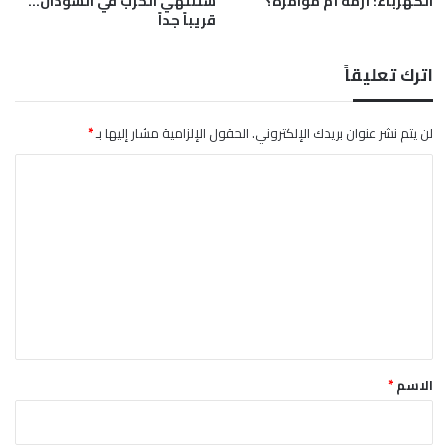
الكهرباء: أزمة أم مؤامرة؟
ستنتهي الحرب في السودان…
قريباً جداً
اترك تعليقاً
لن يتم نشر عنوان بريدك الإلكتروني.
الحقول الإلزامية مشار إليها بـ
*
ا
ل
ت
ع
ل
ي
ق
*
الاسم
*