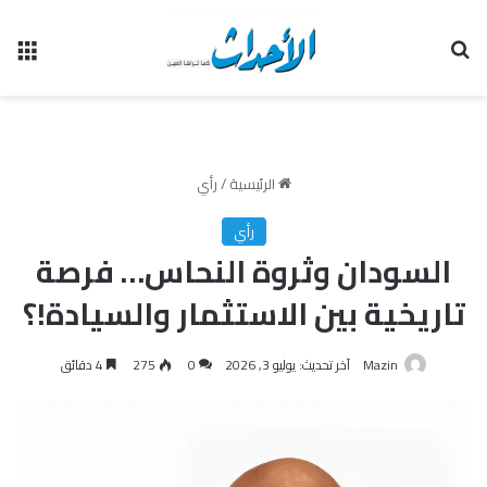
بحث عن
الق
الرئيسية
/
رأي
رأي
السودان وثروة النحاس… فرصة
تاريخية بين الاستثمار والسيادة!؟
Mazin
آخر تحديث: يوليو 3, 2026
0
275
4 دقائق