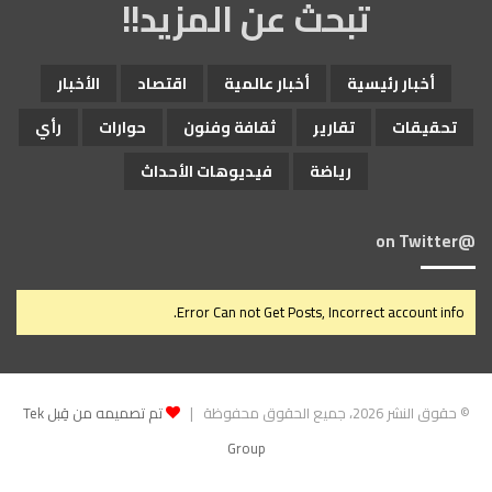
تبحث عن المزيد!!
أخبار رئيسية
أخبار عالمية
اقتصاد
الأخبار
تحقيقات
تقارير
ثقافة وفنون
حوارات
رأي
رياضة
فيديوهات الأحداث
@on Twitter
Error Can not Get Posts, Incorrect account info.
© حقوق النشر 2026، جميع الحقوق محفوظة |
تم تصميمه من قِبل Tek
Group