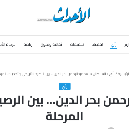
رير
رأي
اقتصاد
تحقيقات
ثقافة وفنون
رياضة
جريدة الأح
لرئيسية
/
رأي
/
السلطان سعد عبدالرحمن بحر الدين… بين الرصيد التاريخي وتحديات المر
رأي
من بحر الدين… بين الرصي
المرحلة