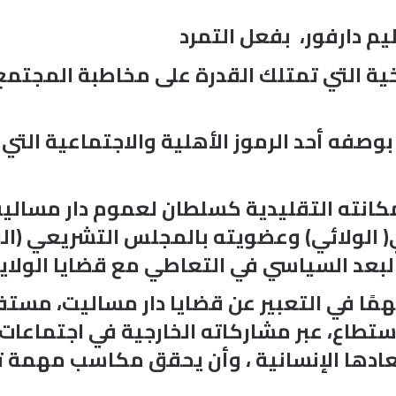
م دارفور، بفعل التمرد
يخية التي تمتلك القدرة على مخاطبة المجتمع
فه أحد الرموز الأهلية والاجتماعية التي تمتل
انته التقليدية كسلطان لعموم دار مساليت، 
 الولائي) وعضويته بالمجلس التشريعي (ال
البعد السياسي في التعاطي مع قضايا الولاي
همًا في التعبير عن قضايا دار مساليت، مس
تطاع، عبر مشاركاته الخارجية في اجتماعات ن
بعادها الإنسانية ، وأن يحقق مكاسب مهمة ت