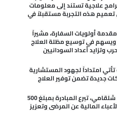
برامج علاجية تستند إلى معلومات
ى تعميم هذه التجربة مستقبلاً في
مقدمة أولويات السفارة، مشيراً
، ويسهم في توسيع مظلة العلاج
 وتزايد أعداد السودانيين
تأتي امتداداً لجهود المستشارية
ات جديدة تضمن توفير العلاج
وفي أبرز ما شهدته المناسبة، أعلن رئيس مبادرة رعاية الأسرة، الدكتور نصر الدين شلقامي، تبرع المبادرة بمبلغ 500
باء المالية عن المرضى وتعزيز