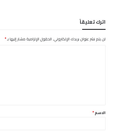
ز
ت
د
اترك تعليقاً
ر
ي
ب
لن يتم نشر عنوان بريدك الإلكتروني.
الحقول الإلزامية مشار إليها بـ
*
ع
س
ا
ك
ل
ر
ي
ت
ع
ل
ي
ق
*
الاسم
*