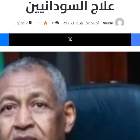
علاج السودانيين
Mazin
آخر تحديث: يوليو 8, 2026
0
511
2 دقائق
فيسبوك
‫X