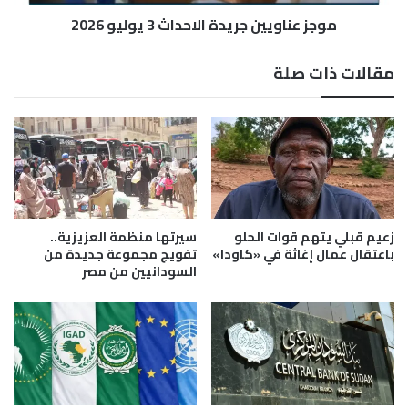
ل
ي
ل
موجز عناويين جريدة الاحداث 3 يوليو 2026
ي
م
ن
ر
ج
مقالات ذات صلة
أ
ر
ة
ي
ا
د
ل
ة
س
ا
و
ل
د
ا
ا
ح
ن
د
زعيم قبلي يتهم قوات الحلو
سيرتها منظمة العزيزية..
ي
ا
باعتقال عمال إغاثة في «كاودا»
تفويج مجموعة جديدة من
ة
السودانيين من مصر
ث
.
3
.
ي
أ
و
م
ل
ا
ي
ن
و
ي
2