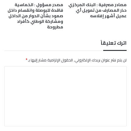
ا
مصادر مصرفية : البنك المركزي
مصدر مسؤول : الخماسية
0
حذر المصارف من تمويل أي
فاقدة للبوصلة وانقسام داخل
ل
2
عميل أشهر إفلاسه
صمود بشأن الحوار من الداخل
ط
6
ومشاركة الوطني كأفراد
و
مطروحة
ي
ل
:
اترك تعليقاً
ت
ق
د
لن يتم نشر عنوان بريدك الإلكتروني.
الحقول الإلزامية مشار إليها بـ
*
م
ا
ت
ب
ل
ب
ت
ل
ا
ع
غ
ل
ض
ي
د
م
ق
ن