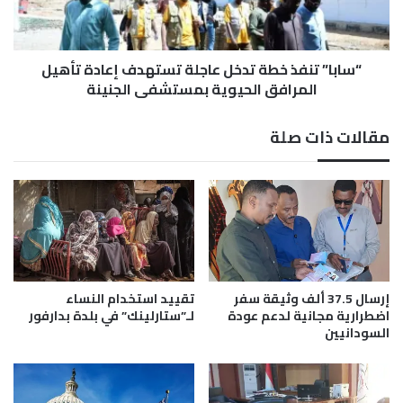
ع
ت
و
ن
س
ف
ط
“سابا” تنفذ خطة تدخل عاجلة تستهدف إعادة تأهيل
ذ
أ
خ
المرافق الحيوية بمستشفى الجنينة
و
ط
ض
ة
مقالات ذات صلة
ا
ت
ع
د
إ
خ
ن
ل
س
ع
ا
ا
ن
ج
ي
ل
ة
ة
إرسال 37.5 ألف وثيقة سفر
تقييد استخدام النساء
ب
ت
اضطرارية مجانية لدعم عودة
لـ”ستارلينك” في بلدة بدارفور
ا
س
السودانيين
ل
ت
غ
ه
ة
د