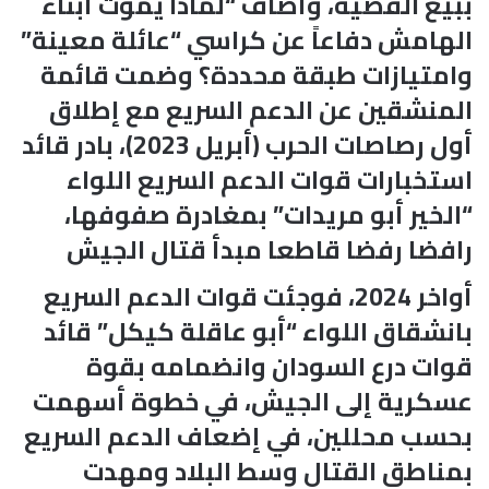
ببيع القضية، وأضاف “لماذا يموت أبناء
الهامش دفاعاً عن كراسي “عائلة معينة”
وامتيازات طبقة محددة؟ وضمت قائمة
المنشقين عن الدعم السريع مع إطلاق
أول رصاصات الحرب (أبريل 2023)، بادر قائد
استخبارات قوات الدعم السريع اللواء
“الخير أبو مريدات” بمغادرة صفوفها،
رافضا رفضا قاطعا مبدأ قتال الجيش
أواخر 2024، فوجئت قوات الدعم السريع
بانشقاق اللواء “أبو عاقلة كيكل” قائد
قوات درع السودان وانضمامه بقوة
عسكرية إلى الجيش، في خطوة أسهمت
بحسب محللين، في إضعاف الدعم السريع
بمناطق القتال وسط البلاد ومهدت