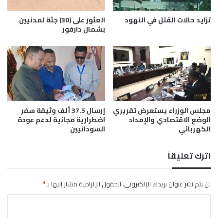
ل
و
ا
ب
تزايد حالات القتل في النهود
العثور على (30) جثة لمدنيين
ق
ا
بشمال دارفور
ي
ب
ل
ا
و
ا
ق
ل
ف
ف
م
ا
أ
ت
س
مجلس الوزراء يستعرض تقريري
إرسال 37.5 ألف وثيقة سفر
ي
الوضع الاقتصادي والإمداد
اضطرارية مجانية لدعم عودة
ا
ك
الكهربائي
السودانيين
ة
ا
ا
ن
ل
اترك تعليقاً
ف
ا
ش
لن يتم نشر عنوان بريدك الإلكتروني.
الحقول الإلزامية مشار إليها بـ
*
ر
ا
ل