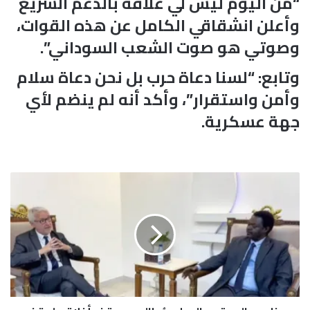
“من اليوم ليس لي علاقة بالدعم السريع
وأعلن انشقاقي الكامل عن هذه القوات،
وصوتي هو صوت الشعب السوداني”.
وتابع: “لسنا دعاة حرب بل نحن دعاة سلام
وأمن واستقرار”، وأكد أنه لم ينضم لأي
جهة عسكرية.
م
ن
ا
و
ي
:
ا
ل
م
ج